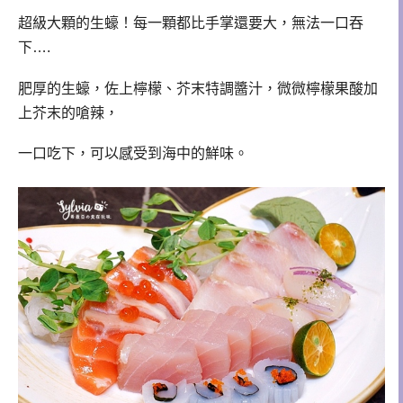
超級大顆的生蠔！每一顆都比手掌還要大，無法一口吞
下….
肥厚的生蠔，佐上檸檬、芥末特調醬汁，微微檸檬果酸加
上芥末的嗆辣，
一口吃下，可以感受到海中的鮮味。