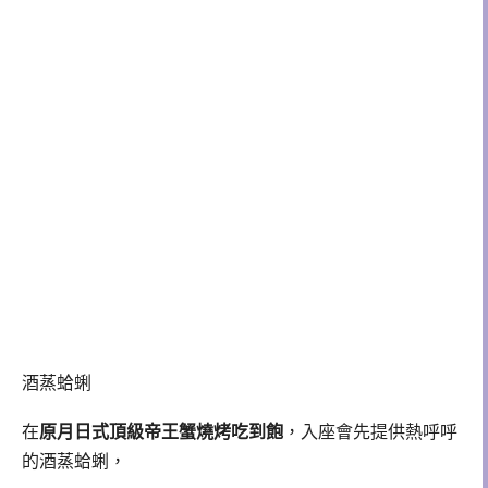
酒蒸蛤蜊
在
原月日式頂級帝王蟹燒烤吃到飽
，入座會先提供熱呼呼
的酒蒸蛤蜊，