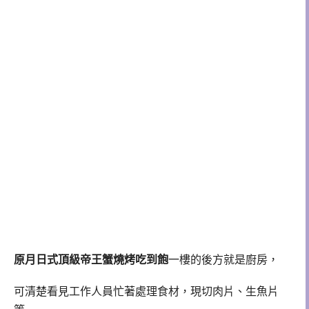
原月日式頂級帝王蟹燒烤吃到飽
一樓的後方就是廚房，
可清楚看見工作人員忙著處理食材，現切肉片、生魚片