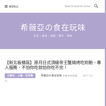
Skip
MENU
to
content
希薇亞の食在玩味
生活 | 美食 | 旅遊 | 親子 | 時尚
【新北板橋區】原月日式頂級帝王蟹燒烤吃到飽，專
人服務，不怕你吃就怕你吃不完！
日韓式：火鍋、吃到飽
希薇亞の食在玩味 SYLVIA128
2017-12-
15