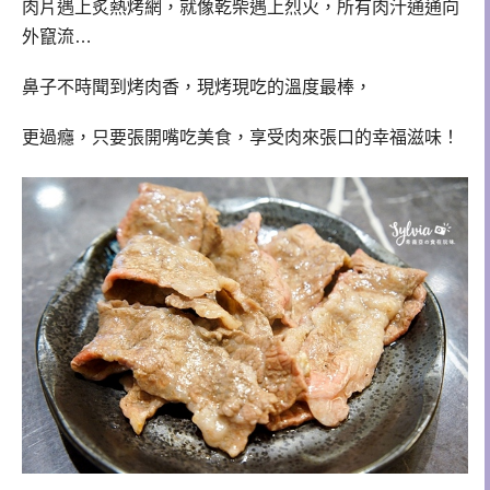
肉片遇上炙熱烤網，就像乾柴遇上烈火，所有肉汁通通向
外竄流…
鼻子不時聞到烤肉香，現烤現吃的溫度最棒，
更過癮，只要張開嘴吃美食，享受肉來張口的幸福滋味！