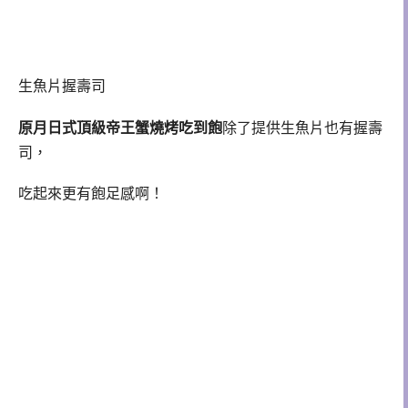
生魚片握壽司
原月日式頂級帝王蟹燒烤吃到飽
除了提供生魚片也有握壽
司，
吃起來更有飽足感啊！