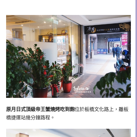
原月日式頂級帝王蟹燒烤吃到飽
位於板橋文化路上，離板
橋捷運站幾分鐘路程。