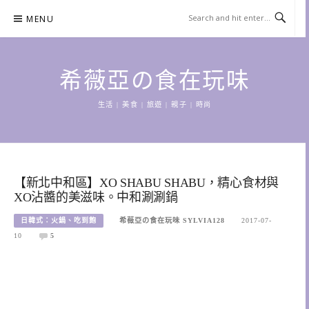
Skip
MENU
to
content
希薇亞の食在玩味
生活 | 美食 | 旅遊 | 親子 | 時尚
【新北中和區】XO SHABU SHABU，精心食材與
XO沾醬的美滋味。中和涮涮鍋
日韓式：火鍋、吃到飽
希薇亞の食在玩味 SYLVIA128
2017-07-
10
5