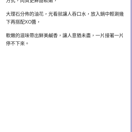
方式，肉質更鮮甜軟嫩，
大理石分佈的油花，光看就讓人吞口水，放入鍋中輕涮幾
下再搭配XO醬，
軟嫩的滋味帶出鮮美鹹香，讓人意猶未盡，一片接著一片
停不下來。