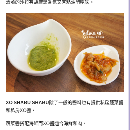
清脆的沙拉有胡麻醬香氣又有點油醋嗆味。
XO SHABU SHABU
除了一般的醬料也有提供私房蔬菜醬
和私房XO醬，
蔬菜醬搭配海鮮而XO醬適合海鮮和肉，