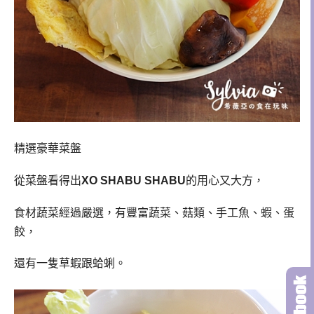
精選豪華菜盤
從菜盤看得出
XO SHABU SHABU
的用心又大方，
食材蔬菜經過嚴選，有豐富蔬菜、菇類、手工魚、蝦、蛋
餃，
還有一隻草蝦跟蛤蜊。