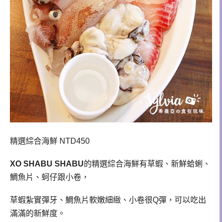
精選綜合海鮮 NTD450
XO SHABU SHABU
的精選綜合海鮮有草蝦、新鮮蛤蜊、
鯛魚片、蚵仔跟小卷，
草蝦紮實彈牙、鯛魚片軟嫩細緻、小卷很Q彈，可以吃出
滿滿的新鮮度。