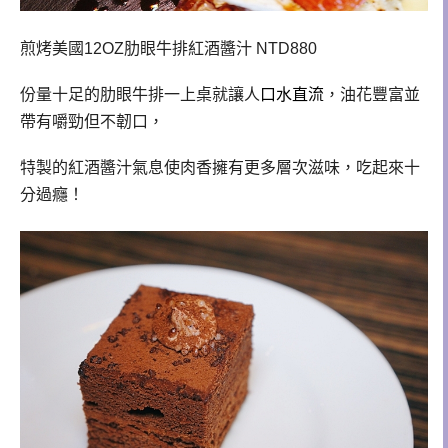
煎烤美國12OZ肋眼牛排紅酒醬汁 NTD880
份量十足的肋眼牛排一上桌就讓人
口水直流
，油花豐富並
帶有嚼勁但不韌口，
特製的紅酒醬汁氣息使肉香擁有更多層次滋味，吃起來十
分過癮！