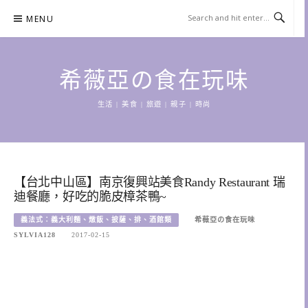
Skip
MENU
to
content
希薇亞の食在玩味
生活 | 美食 | 旅遊 | 親子 | 時尚
【台北中山區】南京復興站美食Randy Restaurant 瑞
迪餐廳，好吃的脆皮樟茶鴨~
義法式：義大利麵、燉飯、披薩、排、酒館類
希薇亞の食在玩味
SYLVIA128
2017-02-15