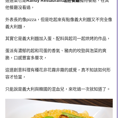
這道菜也是
Randy Restaurant瑞迪餐廳
獨特餐點，在其
他餐廳沒看過，
外表長的像pizza，但是吃起來有點像義大利麵又不完全像
義大利麵，
其實它是義大利麵加入蛋、配料與起司一起烘烤的作品，
蛋派有濃郁的起和司蛋的香氣、豬肉的咬勁與泡菜的爽
脆，口感豐富多層次，
這道創意料理有種花非花霧非霧的感覺，真不知該如何形
容才恰當，
只能說是義大利與韓國的混血兒，來吃過一次就知道了。