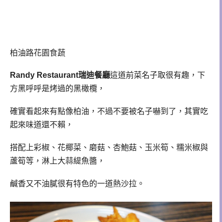
柏油路花園食蔬
Randy Restaurant瑞迪餐廳
這道前菜名子取很有趣，下
方黑呼呼是烤過的黑橄欖，
確實看起來有點像柏油，不過不要被名子嚇到了，其實吃
起來味道還不賴，
搭配上彩椒、花椰菜、磨菇、杏鮑菇、玉米筍、糯米椒與
蘆筍等，淋上大蒜緹魚醬，
鹹香又不油膩很有特色的一道熱沙拉。