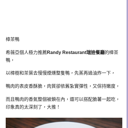
樟茶鴨
希薇亞個人極力推薦
Randy Restaurant瑞迪餐廳
的樟茶
鴨，
以樟樹和茶葉去慢慢煙燻整隻鴨，先蒸再過油炸一下，
鴨肉的表皮香酥脆，肉質卻依舊紮實彈性，又保持嫩度，
而且鴨肉的香氣整個被鎖在內，還可以搭配脆薯一起吃，
印象真的太深刻了，大推！