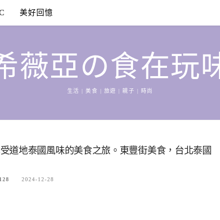
C
美好回憶
希薇亞の食在玩
生活 | 美食 | 旅遊 | 親子 | 時尚
享受道地泰國風味的美食之旅。東豐街美食，台北泰國
128
2024-12-28