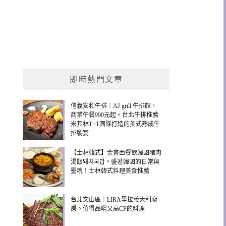
即時熱門文章
信義安和牛排｜AJ grill 牛排館，
商業午餐990元起。台北牛排推薦
米其林T+T團隊打造的美式熟成牛
排饗宴
【士林韓式】金書西餐飲韓國豬肉
湯飯돼지국밥。盛著韓國的日常與
靈魂！士林韓式料理美食推薦
台北文山區｜LIRA里拉義大利廚
房。值得品嚐又高CP的料理