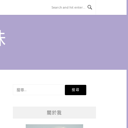
味
搜
尋
關
鍵
關於我
字: