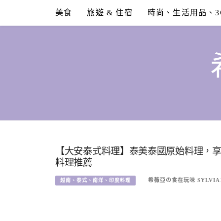
Skip
美食
旅遊 & 住宿
時尚、生活用品、3
to
content
【大安泰式料理】泰美泰國原始料理，
料理推薦
希薇亞の食在玩味 SYLVIA
越南、泰式、南洋、印度料理