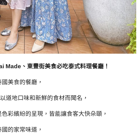
 Made、
東豐街美食必吃泰式料理餐廳！
泰國美食的餐廳，
碑，以道地口味和新鮮的食材而聞名，
是色彩繽紛的呈現，皆能讓食客大快朵頤，
泰國的家常味道，