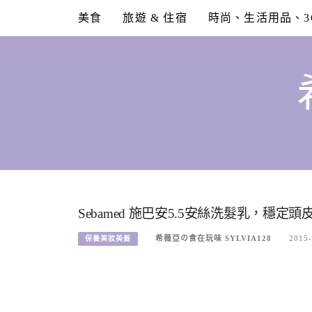
Skip
美食
旅遊 & 住宿
時尚、生活用品、3
to
content
Sebamed 施巴安5.5安絲洗髮乳，穩定頭皮
希薇亞の食在玩味 SYLVIA128
2015-
保養美妝美髮