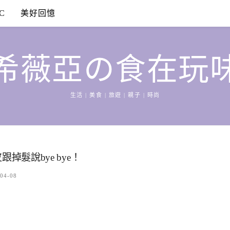
C
美好回憶
希薇亞の食在玩
生活 | 美食 | 旅遊 | 親子 | 時尚
跟掉髮說bye bye！
04-08