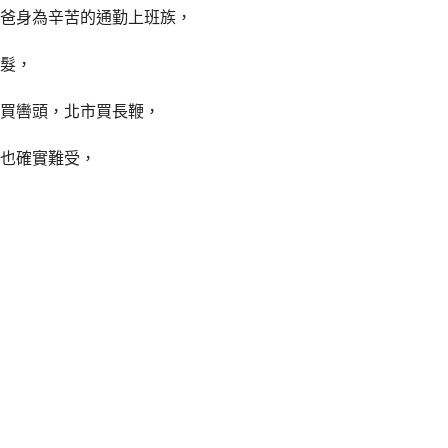
爸身為辛苦的通勤上班族，
髮，
買轡頭，北市買長鞭，
也確實難受，