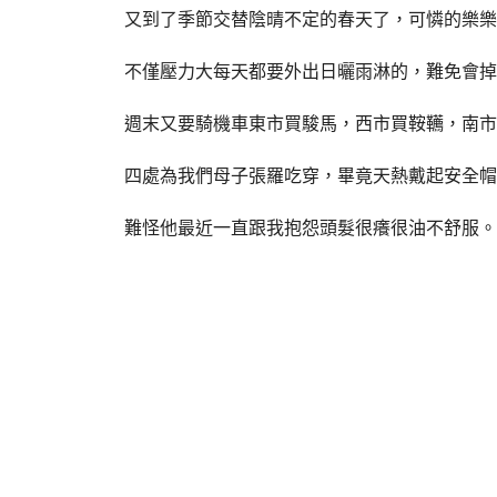
又到了季節交替陰晴不定的春天了，可憐的樂樂
不僅壓力大每天都要外出日曬雨淋的，難免會掉
週末又要騎機車東市買駿馬，西市買鞍韉，南市
四處為我們母子張羅吃穿，畢竟天熱戴起安全帽
難怪他最近一直跟我抱怨頭髮很癢很油不舒服。