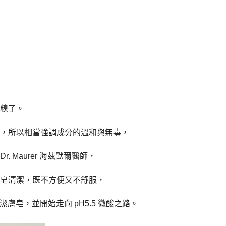
糗了。
，所以相當強調成分的溫和與無毒，
 Maurer 海茲默爾醫師，
皂清潔，既不方便又不舒服，
潔膚皂，並開始走向 pH5.5 微酸之路。