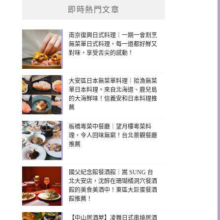
即時熱門文章
南京復興日式料理｜一期一會割烹
無菜單日式料理，每一道都好鮮又
對味，享受舌尖的感動！
大安區日本無菜單料理｜拾漁無菜
單日本料理。來自北海道、鹿兒島
的大海鮮味！信義安和日本料理推
薦
板橋粵菜中餐廳｜望月樓粵菜料
理，令人回味無窮！台北景觀餐廳
推薦
國父紀念館餐酒館｜嵩 SUNG 台
北大安店，沈醉在珊瑚橘洞穴餐酒
館的美食美酒中！東區大巨蛋餐酒
館推薦！
【中山居酒屋】凌舞日式串燒居酒