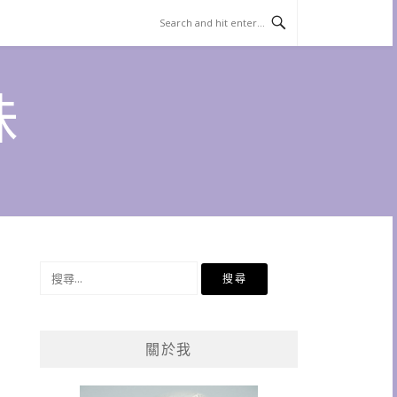
味
搜
尋
關
鍵
關於我
字: