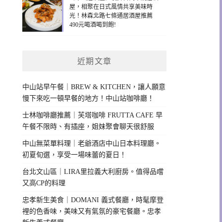
屋，相聚在日式風情共享美味時
光！林森北路七條通居酒屋推薦
490元喝酒喝到飽!
近期文章
中山站早午餐｜BREW & KITCHEN，讓人願意
慢下來吃一頓早餐的地方！中山站咖啡廳！
士林咖啡廳推薦｜芙塔咖啡 FRUTTA CAFE 早
午餐不限時、有插座，姐妹聚會聊天很舒服
中山無菜單料理｜老爺酒店中山日本料理廳。
初夏旬選，享受一場味蕾的夏日！
台北文山區｜LIRA里拉義大利廚房。值得品嚐
又高CP的料理
忠孝新生美食｜DOMANI 義式餐廳，時髦摩登
裡的色香味，美味又有氣氛的豪宅餐廳。忠孝