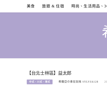
Skip
美食
旅遊 & 住宿
時尚、生活用品、3
to
content
【台北士林區】益太郎
希薇亞の食在玩味 SYLVIA128
2
中式、川式、港式