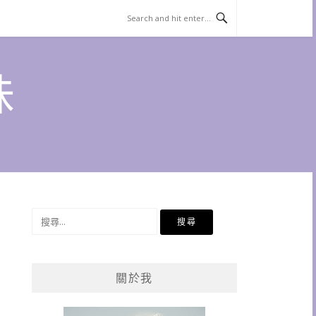
味
搜
尋
關
鍵
關於我
字: