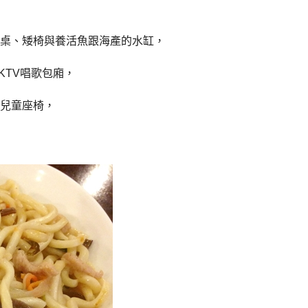
桌、矮椅與養活魚跟海產的水缸，
KTV
唱歌包廂，
兒童座椅，