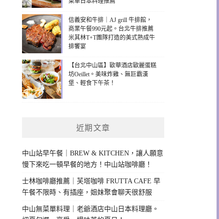
菜單日本料理推薦
信義安和牛排｜AJ grill 牛排館，
商業午餐990元起。台北牛排推薦
米其林T+T團隊打造的美式熟成牛
排饗宴
【台北中山區】歐華酒店歐麗蛋糕
坊Oeillet。美味炸雞、無巨霸漢
堡、輕食下午茶！
近期文章
中山站早午餐｜BREW & KITCHEN，讓人願意
慢下來吃一頓早餐的地方！中山站咖啡廳！
士林咖啡廳推薦｜芙塔咖啡 FRUTTA CAFE 早
午餐不限時、有插座，姐妹聚會聊天很舒服
中山無菜單料理｜老爺酒店中山日本料理廳。