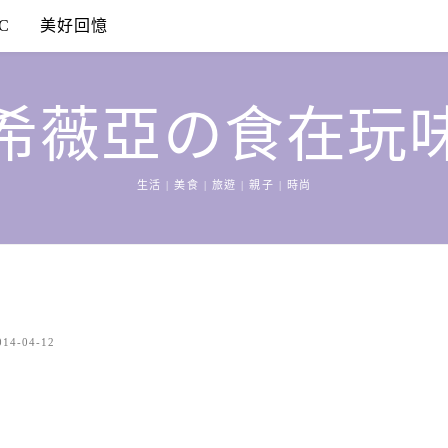
C
美好回憶
希薇亞の食在玩
生活 | 美食 | 旅遊 | 親子 | 時尚
014-04-12