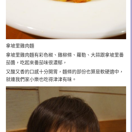
拿坡里雞肉麵
拿坡里雞肉麵有彩色椒、雞柳條、蘿勒、大蒜跟拿坡里番
茄醬，吃起來番茄味很濃郁，
又酸又香的口感十分開胃，麵條的部份也算是軟硬適中，
就連我們家小樂也吃得津津有味。