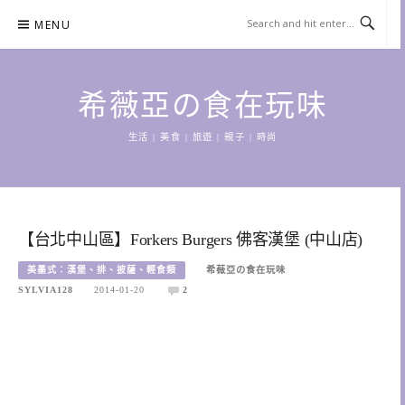
Skip
MENU
to
content
希薇亞の食在玩味
生活 | 美食 | 旅遊 | 親子 | 時尚
【台北中山區】Forkers Burgers 佛客漢堡 (中山店)
美墨式：漢堡、排、披薩、輕食類
希薇亞の食在玩味
SYLVIA128
2014-01-20
2