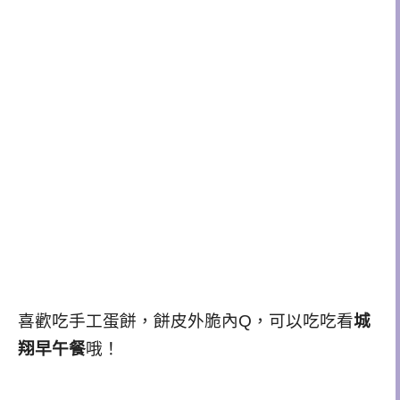
喜歡吃手工蛋餅，餅皮外脆內Q，可以吃吃看
城
翔早午餐
哦！