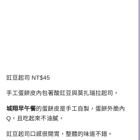
豇豆起司 NT$45
手工蛋餅皮內包著酸豇豆與莫扎瑞拉起司，
城翔早午餐
的蛋餅皮是手工自製，蛋餅外脆內
Q，且吃起來不油膩，
豇豆起司口感很開胃，整體的味道不錯。