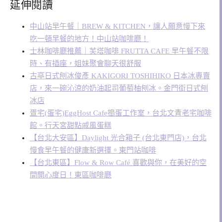
延伸閱讀
中山站早午餐｜BREW & KITCHEN，讓人願意慢下來
吃一頓早餐的地方！中山站咖啡廳！
士林咖啡廳推薦｜芙塔咖啡 FRUTTA CAFE 早午餐不限
時、有插座，姐妹聚會聊天很舒服
古亭日式刨冰俊彥 KAKIGORI TOSHIHIKO 日本冰專賣
店，來一碗沁涼的奶油起司葡萄柚刨冰。金門街日式刨
冰店
疍宅(蛋宅)EggHost Cafe搗蛋工作室，台北文青老宅咖啡
館。行天宮甜點戚風蛋糕
【台北大安區】Daylight 光合箱子 (台北東門店)，台北
慢食早午餐的健康新選擇。東門站咖啡
【台北東區】Flow & Row Café 喜歡與你，在美好的空
間開心度日！東區咖啡廳