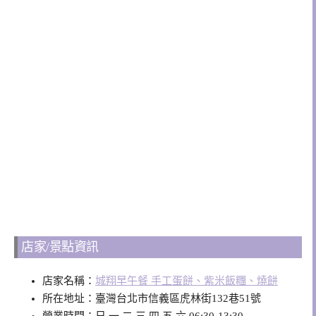
店家/景點資訊
店家名稱：
城翔早午餐 手工蛋餅、紫米飯糰、燒餅
所在地址：臺灣台北市信義區虎林街132巷51號
營業時間：日 一 二 三 四 五 六 06:30-13:30