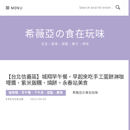
Skip
MENU
to
content
希薇亞の食在玩味
生活 | 美食 | 旅遊 | 親子 | 時尚
【台北信義區】城翔早午餐，早起來吃手工蛋餅淋咖
哩醬、紫米飯糰、燒餅。永春站美食
咖啡館、早午餐、下午茶、甜點、輕食
希薇亞の食在玩味
SYLVIA128
2025-09-05