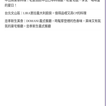
中山無菜單料理｜老爺酒店中山日本料理廳。初夏旬選，享受一場味蕾
的夏日！
台北文山區｜LIRA里拉義大利廚房。值得品嚐又高CP的料理
忠孝新生美食｜DOMANI 義式餐廳，時髦摩登裡的色香味，美味又有氣
氛的豪宅餐廳。忠孝新生義式餐廳