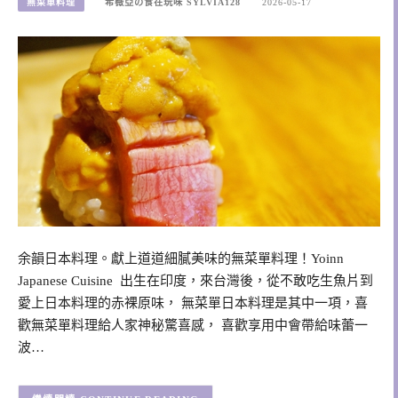
無菜單料理
希薇亞の食在玩味 SYLVIA128
2026-05-17
余韻日本料理。獻上道道細膩美味的無菜單料理！Yoinn
Japanese Cuisine 出生在印度，來台灣後，從不敢吃生魚片到
愛上日本料理的赤裸原味， 無菜單日本料理是其中一項，喜
歡無菜單料理給人家神秘驚喜感， 喜歡享用中會帶給味蕾一
波…