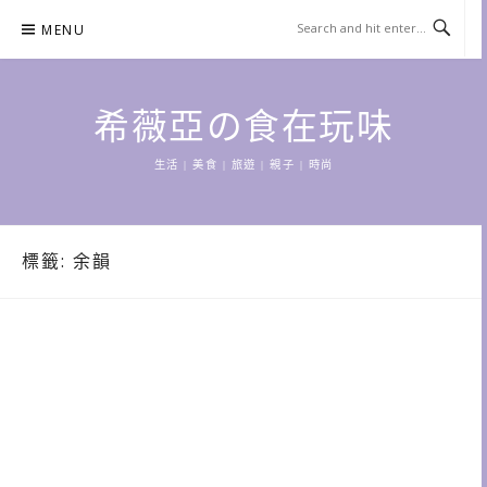
Skip
MENU
to
content
希薇亞の食在玩味
生活 | 美食 | 旅遊 | 親子 | 時尚
標籤:
余韻