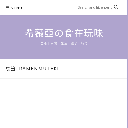
Skip
MENU
to
content
希薇亞の食在玩味
生活 | 美食 | 旅遊 | 親子 | 時尚
標籤:
RAMENMUTEKI