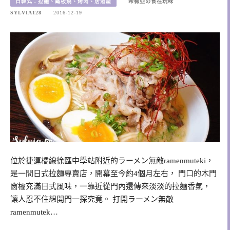
日韓式：拉麵、鐵板燒、烤肉、居酒屋
希薇亞の食在玩味
SYLVIA128
2016-12-19
位於捷運橘線徐匯中學站附近的ラーメン無敵ramenmuteki，
是一間日式拉麵專賣店，開幕至今約4個月左右， 門口的木門
窗櫺充滿日式風味，一靠近從門內還傳來淡淡的拉麵香氣，
讓人忍不住想開門一探究竟。 打開ラーメン無敵
ramenmutek…