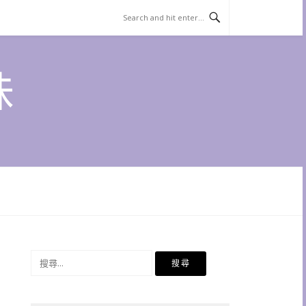
味
搜
尋
關
鍵