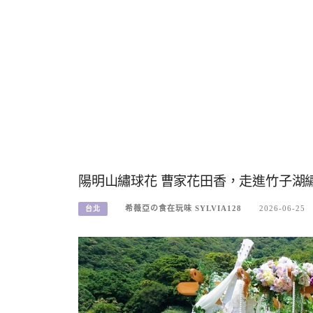
陽明山繡球花 曹家花田香，走進竹子湖繡
希薇亞の食在玩味 SYLVIA128
2026-06-25
台北