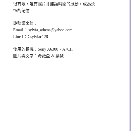
很有限，唯有照片才能讓瞬間的感動，成為永
恆的記憶。
邀稿請來信：
Email：
sylvia_athena@yahoo.com
Line ID：sylviac128
使用的相機：Sony A6300、A7CII
圖片與文字：希薇亞 & 樂爸