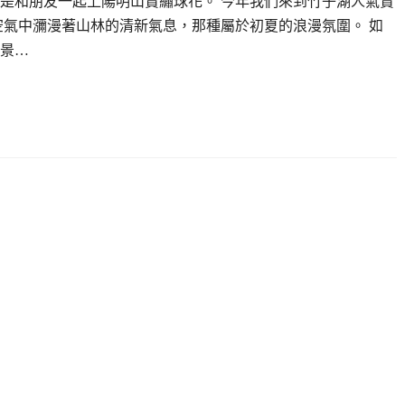
是和朋友一起上陽明山賞繡球花。 今年我們來到竹子湖人氣賞
空氣中瀰漫著山林的清新氣息，那種屬於初夏的浪漫氛圍。 如
景…