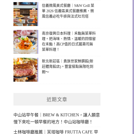
信義微風美式餐廳｜S&W Grill 菜
單 2026 信義區美式餐廳推薦，微
風信義必吃牛排與法式吐司塔
南京復興日本料理｜禾鮨無菜單料
理。把海味、熱情、溫暖的回憶留
在禾鮨！高CP值的日式握壽司無
菜單料理！
新北新莊區｜貴族世家鮮饌館(新
莊體育館店)。豐富餐點無限吃到
飽～
近期文章
中山站早午餐｜BREW & KITCHEN，讓人願意
慢下來吃一頓早餐的地方！中山站咖啡廳！
士林咖啡廳推薦｜芙塔咖啡 FRUTTA CAFE 早