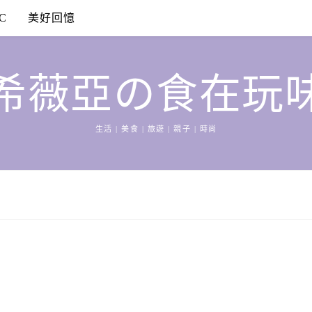
C
美好回憶
希薇亞の食在玩
生活 | 美食 | 旅遊 | 親子 | 時尚