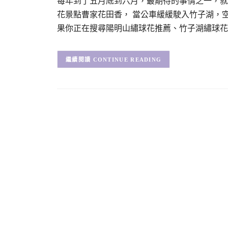
每年到了五月底到六月，最期待的事情之一，就
花景點曹家花田香， 當公車緩緩駛入竹子湖，
果你正在搜尋陽明山繡球花推薦、竹子湖繡球花
CONTINUE READING