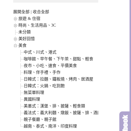
展開全部
|
收合全部
旅遊 & 住宿
時尚、生活用品、3C
未分類
美好回憶
美食
中式、川式、港式
咖啡館、早午餐、下午茶、甜點、輕食
夜市、小吃、速食、平價美食
料理、伴手禮、手作
日韓式：拉麵、鐵板燒、烤肉、居酒屋
日韓式：火鍋、吃到飽
無菜單料理
異國料理
美墨式：漢堡、排、披薩、輕食類
義法式：義大利麵、燉飯、披薩、排、酒館類
親子餐廳、親子館
越南、泰式、南洋、印度料理