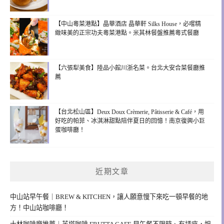
【中山粵菜港點】晶華酒店 晶華軒 Silks House，必嚐精
緻味美的正宗功夫粵菜港點。米其林餐盤推薦粵式餐廳
【六張犁美食】陸品小館川浙名菜。台北大安合菜餐廳推
薦
【台北松山區】Deux Doux Crèmerie, Pâtisserie & Café，用
好吃的帕菲、冰淇淋甜點陪伴夏日的回憶！南京復興小巨
蛋咖啡廳！
近期文章
中山站早午餐｜BREW & KITCHEN，讓人願意慢下來吃一頓早餐的地
方！中山站咖啡廳！