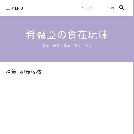
Skip
MENU
to
content
希薇亞の食在玩味
生活 | 美食 | 旅遊 | 親子 | 時尚
標籤:
初泰板橋