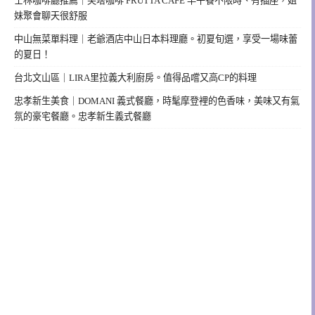
士林咖啡廳推薦｜芙塔咖啡 FRUTTA CAFE 早午餐不限時、有插座，姐
妹聚會聊天很舒服
中山無菜單料理｜老爺酒店中山日本料理廳。初夏旬選，享受一場味蕾
的夏日！
台北文山區｜LIRA里拉義大利廚房。值得品嚐又高CP的料理
忠孝新生美食｜DOMANI 義式餐廳，時髦摩登裡的色香味，美味又有氣
氛的豪宅餐廳。忠孝新生義式餐廳