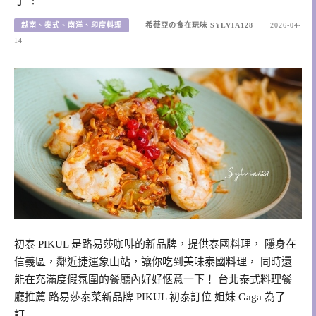
越南、泰式、南洋、印度料理
希薇亞の食在玩味 SYLVIA128
2026-04-
14
初泰 PIKUL 是路易莎咖啡的新品牌，提供泰國料理， 隱身在
信義區，鄰近捷運象山站，讓你吃到美味泰國料理， 同時還
能在充滿度假氛圍的餐廳內好好愜意一下！ 台北泰式料理餐
廳推薦 路易莎泰菜新品牌 PIKUL 初泰訂位 姐妹 Gaga 為了
訂…