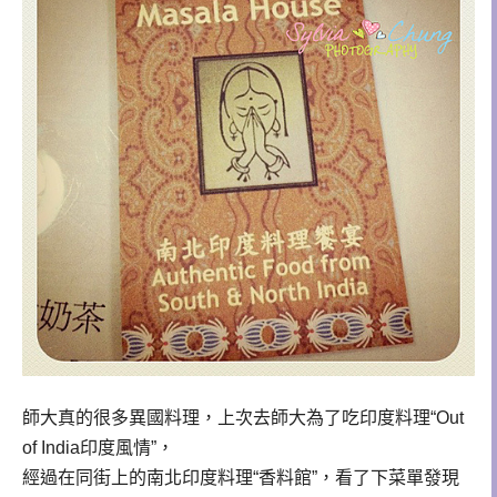
師大真的很多異國料理，上次去師大為了吃印度料理“Out
of India印度風情”，
經過在同街上的南北印度料理“香料館”，看了下菜單發現