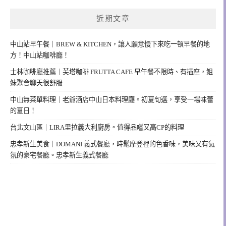
近期文章
中山站早午餐｜BREW & KITCHEN，讓人願意慢下來吃一頓早餐的地
方！中山站咖啡廳！
士林咖啡廳推薦｜芙塔咖啡 FRUTTA CAFE 早午餐不限時、有插座，姐
妹聚會聊天很舒服
中山無菜單料理｜老爺酒店中山日本料理廳。初夏旬選，享受一場味蕾
的夏日！
台北文山區｜LIRA里拉義大利廚房。值得品嚐又高CP的料理
忠孝新生美食｜DOMANI 義式餐廳，時髦摩登裡的色香味，美味又有氣
氛的豪宅餐廳。忠孝新生義式餐廳