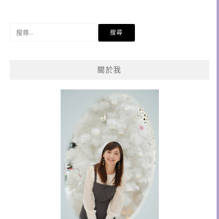
搜
尋
關
鍵
關於我
字: