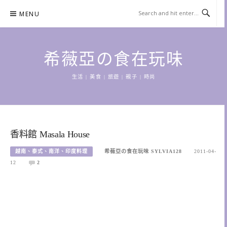
Skip
MENU
to
content
希薇亞の食在玩味
生活 | 美食 | 旅遊 | 親子 | 時尚
香料館 Masala House
越南、泰式、南洋、印度料理
希薇亞の食在玩味 SYLVIA128
2011-04-
12
2