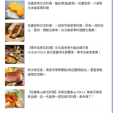
信義安和日式料理｜鮨処律(鮨處律)。信義安和、六張犁
日本無菜單料理
信義安和日式料理｜一冠割烹無菜單料理。因為一冠的初
心、堅持，傳遞出美味！台北無菜單料理慶生推薦！
【導寺站泰式料理】台北喜來登大飯店蘇可泰
SUKHOTHAI 泰式餐廳潑水節饗宴，導寺站美食推薦！
新北新莊區｜貴族世家鮮饌館(新莊體育館店)。豐富餐點
無限吃到飽～
【信義象山泰式料理】初泰信義象山 PIKUL 路易莎泰菜
新品牌，這一天能夠一起吃泰式料理，泰幸福了！