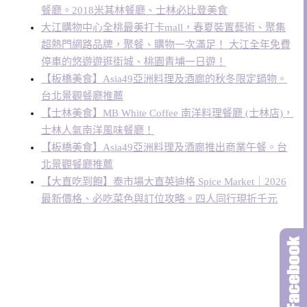
餐廳。2018米其林餐廳、士林必比登美食
大江購物中心全桃最美打卡mall，春夏裝置藝術、聚集
超熱門網路品牌，聚餐、購物一次滿足！ 大江全年免費
停車的悠遊遊逛街城、桃園青埔一日遊！
【板橋美食】Asia49亞洲料理及酒廊的秋冬限定鍋物。
台北景觀餐廳推薦
【士林美食】MB White Coffee 南洋料理餐廳 (士林店)，
士林人氣南洋風味餐廳！
【板橋美食】Asia49亞洲料理及酒廊推出商業午餐。台
北景觀餐廳推薦
【大直吃到飽】泰市場大直英迪格 Spice Market｜2026
最新價格、必吃菜色與訂位攻略。四人同行現折千元