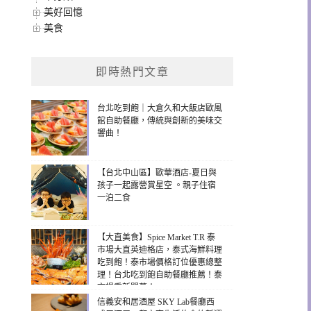
美好回憶
美食
即時熱門文章
台北吃到飽｜大倉久和大飯店歐風
館自助餐廳，傳統與創新的美味交
響曲！
【台北中山區】歐華酒店-夏日與
孩子一起露營賞星空 。親子住宿
一泊二食
【大直美食】Spice Market T.R 泰
市場大直英迪格店，泰式海鮮料理
吃到飽！泰市場價格訂位優惠總整
理！台北吃到飽自助餐廳推薦！泰
市場重新開幕！
信義安和居酒屋 SKY Lab餐廳西