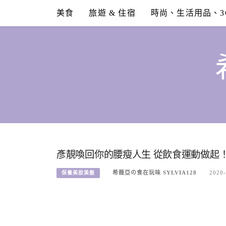
Skip
美食
旅遊 & 住宿
時尚、生活用品、3
to
content
彥靚喚回你的腰瘦人生 從飲食運動做起
希薇亞の食在玩味 SYLVIA128
2020-
保養美妝美髮