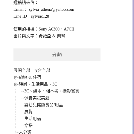
邀稿請來信：
Email：
sylvia_athena@yahoo.com
Line ID：sylviac128
使用的相機：Sony A6300、A7CII
圖片與文字：希薇亞 & 樂爸
分類
展開全部
|
收合全部
旅遊 & 住宿
時尚、生活用品、3C
3C、繪本、相本書、攝影寫真
保養美妝美髮
嬰幼兒健康食品/用品
展覽
生活用品
穿搭
未分類