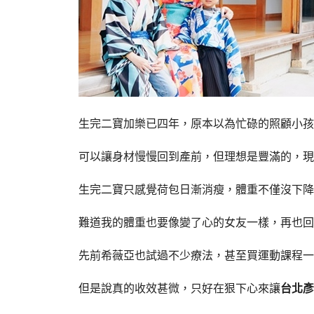
生完二寶加樂已四年，原本以為忙碌的照顧小孩
可以讓身材慢慢回到產前，但理想是豐滿的，現
生完二寶只感覺荷包日漸消瘦，體重不僅沒下降
難道我的體重也要像變了心的女友一樣，再也回
先前希薇亞也試過不少療法，甚至買運動課程一週
但是說真的收效甚微，只好在狠下心來讓
台北彥