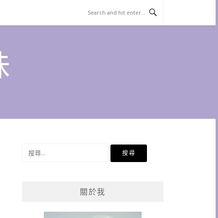
味
搜
尋
關
鍵
關於我
字: