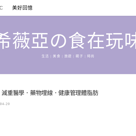
C
美好回憶
希薇亞の食在玩
生活 | 美食 | 旅遊 | 親子 | 時尚
！減重醫學．藥物埋線．健康管理體脂肪
04-20