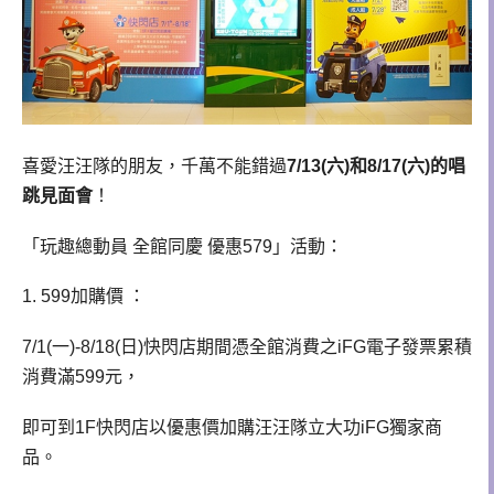
喜愛汪汪隊的朋友，千萬不能錯過
7/13(六)和8/17(六)的唱
跳見面會
！
「玩趣總動員 全館同慶 優惠579」活動：
1. 599加購價 ：
7/1(一)-8/18(日)快閃店期間憑全館消費之iFG電子發票累積
消費滿599元，
即可到1F快閃店以優惠價加購汪汪隊立大功iFG獨家商
品。