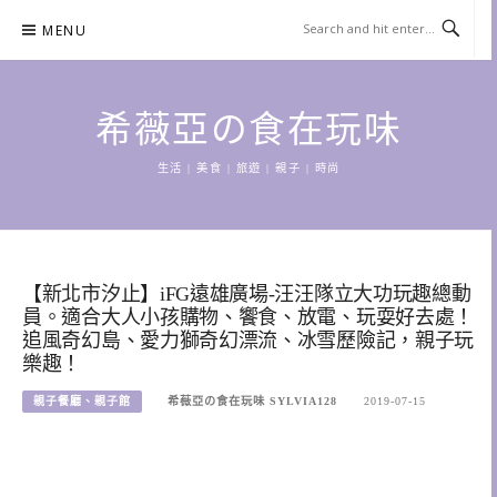
Skip
MENU
to
content
希薇亞の食在玩味
生活 | 美食 | 旅遊 | 親子 | 時尚
【新北市汐止】iFG遠雄廣場-汪汪隊立大功玩趣總動
員。適合大人小孩購物、饗食、放電、玩耍好去處！
追風奇幻島、愛力獅奇幻漂流、冰雪歷險記，親子玩
樂趣！
親子餐廳、親子館
希薇亞の食在玩味 SYLVIA128
2019-07-15