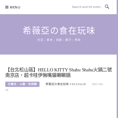
Skip
MENU
to
content
希薇亞の食在玩味
生活 | 美食 | 旅遊 | 親子 | 時尚
【台北松山區】HELLO KITTY Shabu Shabu火鍋二號
南京店，超卡哇伊無嘴貓唰唰鍋
日韓式：火鍋、吃到飽
希薇亞の食在玩味 SYLVIA128
2017-01-
19