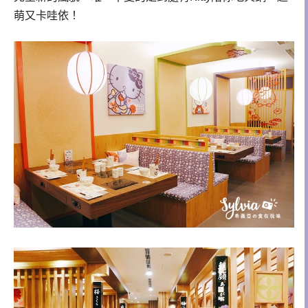
萌又卡哇依！