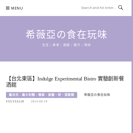
Skip
MENU
to
content
希薇亞の食在玩味
生活 | 美食 | 旅遊 | 親子 | 時尚
【台北東區】Indulge Experimental Bistro 實驗創新餐
酒館
義法式：義大利麵、燉飯、披薩、排、酒館類
希薇亞の食在玩味
SYLVIA128
2014-09-19