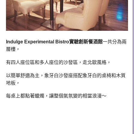
Indulge Experimental Bistro實驗創新餐酒館
一共分為兩
層樓，
有四人座位區和多人座位的沙發區，走北歐風格，
以簡單舒適為主，象牙白沙發座搭配
象牙白
的桌椅和木質
地板，
每桌上都點著蠟燭，讓整個氣氛變的相當浪漫～