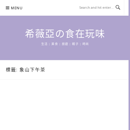
Skip
MENU
to
content
希薇亞の食在玩味
生活 | 美食 | 旅遊 | 親子 | 時尚
標籤:
象山下午茶