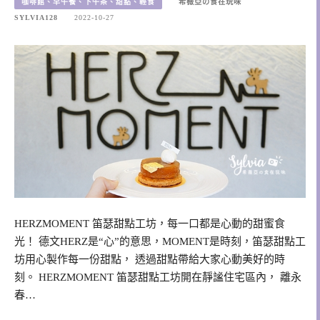
咖啡館、早午餐、下午茶、甜點、輕食
希薇亞の食在玩味
SYLVIA128
2022-10-27
HERZMOMENT 笛瑟甜點工坊，每一口都是心動的甜蜜食
光！ 德文HERZ是“心”的意思，MOMENT是時刻，笛瑟甜點工
坊用心製作每一份甜點， 透過甜點帶給大家心動美好的時
刻。 HERZMOMENT 笛瑟甜點工坊開在靜謐住宅區內， 離永
春…