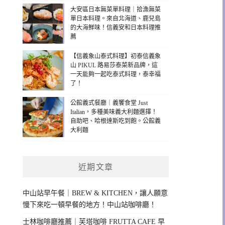
大安區日本無菜單料理｜拾漁無菜
單日本料理。來自北海道、鹿兒島
的大海鮮味！信義安和日本料理推
薦
【信義象山泰式料理】初泰信義象
山 PIKUL 路易莎泰菜新品牌，這
一天能夠一起吃泰式料理，泰幸福
了！
公館義式餐廳｜義饗食堂 Just
Italian，多種美味義大利麵選擇！
自助吧、哈根達斯吃到飽。公館義
大利麵
近期文章
中山站早午餐｜BREW & KITCHEN，讓人願意
慢下來吃一頓早餐的地方！中山站咖啡廳！
士林咖啡廳推薦｜芙塔咖啡 FRUTTA CAFE 早