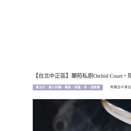
【台北中正區】蘭苑私廚Orchid Cou
希薇亞の食在玩
義法式：義大利麵、燉飯、披薩、排、酒館類