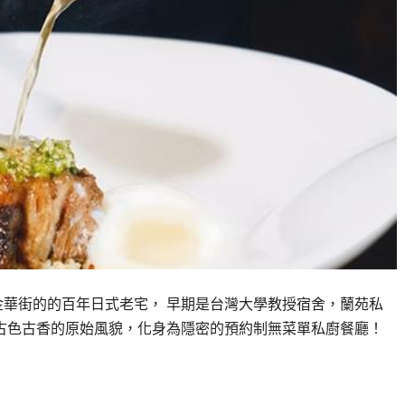
隱藏在金華街的的百年日式老宅， 早期是台灣大學教授宿舍，蘭苑私
下建築的古色古香的原始風貌，化身為隱密的預約制無菜單私廚餐廳！