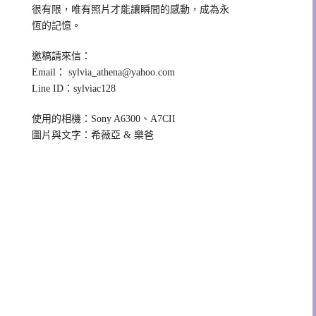
很有限，唯有照片才能讓瞬間的感動，成為永
恆的記憶。
邀稿請來信：
Email：
sylvia_athena@yahoo.com
Line ID：sylviac128
使用的相機：Sony A6300、A7CII
圖片與文字：希薇亞 & 樂爸