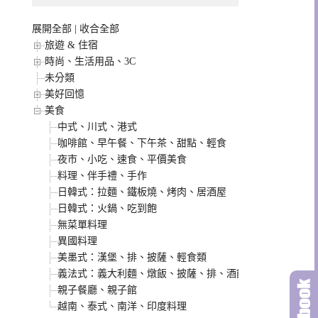
展開全部
|
收合全部
旅遊 & 住宿
時尚、生活用品、3C
未分類
美好回憶
美食
中式、川式、港式
咖啡館、早午餐、下午茶、甜點、輕食
夜市、小吃、速食、平價美食
料理、伴手禮、手作
日韓式：拉麵、鐵板燒、烤肉、居酒屋
日韓式：火鍋、吃到飽
無菜單料理
異國料理
美墨式：漢堡、排、披薩、輕食類
義法式：義大利麵、燉飯、披薩、排、酒館類
親子餐廳、親子館
越南、泰式、南洋、印度料理