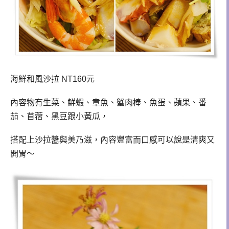
海鮮和風沙拉
NT160元
內容物有生菜、鮮蝦、章魚、
蟹肉棒
、
魚蛋
、
蘋果、番
茄、苜蓿
、黑豆
跟小黃瓜，
搭配上沙拉醬與美乃滋，內容豐富而口感可以說是清爽又
開胃～