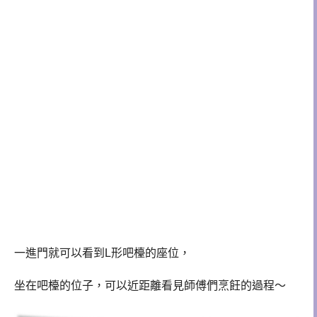
一進門就可以看到L形
吧檯的座位，
坐在吧檯的位子，可以
近距離
看見師傅們烹飪的過程～