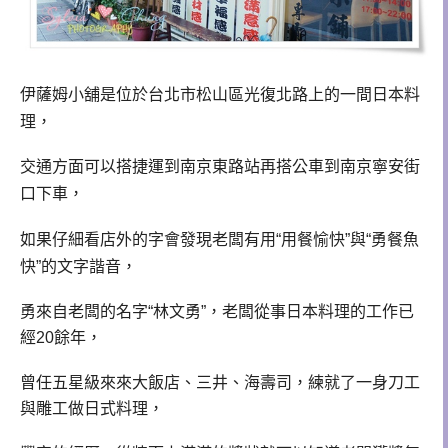
伊薩姆小舖是位於台北市松山區光復北路上的一間日本料
理，
交通方面可以搭捷運到南京東路站再搭公車到南京寧安街
口下車，
如果仔細看店外的字會發現老闆有用“用餐愉快”與“勇餐魚
快”的
文字諧音，
勇來自老闆的名字“
林文勇
”，
老闆從事日本料理的工作已
經
20
餘年，
曾任五星級來來大飯店、三井、海壽司，
練就了一身刀工
與雕工做日式料理，