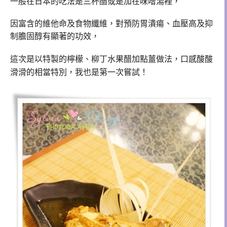
一般在日本的吃法是三杯醋或是加在味噌湯裡，
因富含的維他命及食物纖維，對預防胃潰瘍、血壓高及抑
制膽固醇有顯著的功效，
這次是以
特製的檸檬、柳丁
水果醋加點薑做法，口感酸酸
滑滑的相當特別，我也是第一次嘗試！