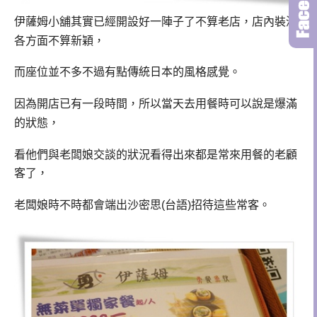
伊薩姆小舖其實已經開設好一陣子了不算老店，店內裝潢
各方面不算新穎，
而座位並不多不過有點傳統日本的風格感覺。
因為開店已有一段時間，所以當天去用餐時可以說是爆滿
的狀態，
看他們與老闆娘交談的狀況
看得出來都是常來用餐的老顧
客了，
老闆娘時不時都會端出沙密思
(
台語
)
招待這些常客。