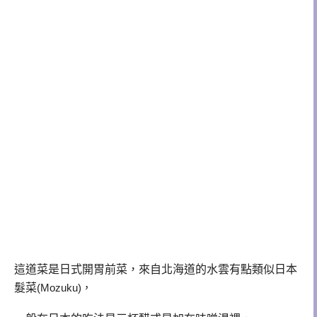
這道菜是
日式
開胃
前菜
，來自
北海道的
水雲有點類似日本
髮菜
(Mozuku)
，