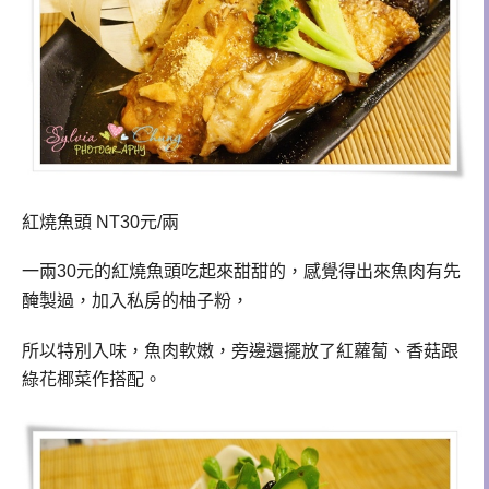
紅燒魚頭 NT30元/兩
一兩
30
元的紅燒魚頭吃起來甜甜的，感覺得出來魚肉有先
醃製過，
加入私房的柚子粉，
所以特別入味，
魚肉軟嫩，
旁邊還擺放了紅蘿蔔、香菇跟
綠花椰菜作搭配。