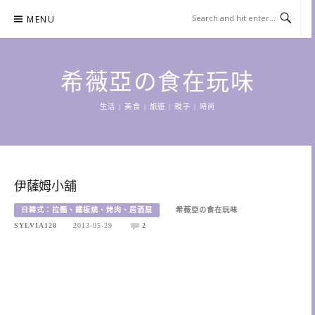
Skip
MENU
to
content
希薇亞の食在玩味
生活 | 美食 | 旅遊 | 親子 | 時尚
伊薩姆小舖
日韓式：拉麵、鐵板燒、烤肉、居酒屋
希薇亞の食在玩味
SYLVIA128
2013-05-29
2