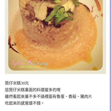
筒仔米糕30元
這筒仔米糕裏面的料還蠻多的唷
雖然看起來量不多不過裡面有魯蛋、香菇、豬肉片
吃起來的感覺還不錯。