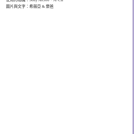
圖片與文字：希薇亞 & 樂爸