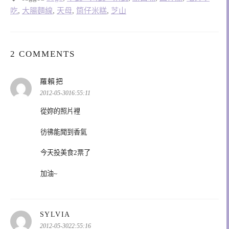
吃
,
大腸麵線
,
天母
,
筒仔米糕
,
芝山
2 COMMENTS
表
羅賴把
示:
2012-05-3016:55:11
從妳的照片裡
彷彿能聞到香氣
今天投美食2票了
加油~
表
SYLVIA
示:
2012-05-3022:55:16