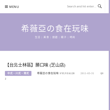
Skip
MENU
to
content
希薇亞の食在玩味
生活 | 美食 | 旅遊 | 親子 | 時尚
【台北士林區】勝口味 (芝山店)
中式、川式、港式
希薇亞の食在玩味 SYLVIA128
2011-03-31
2