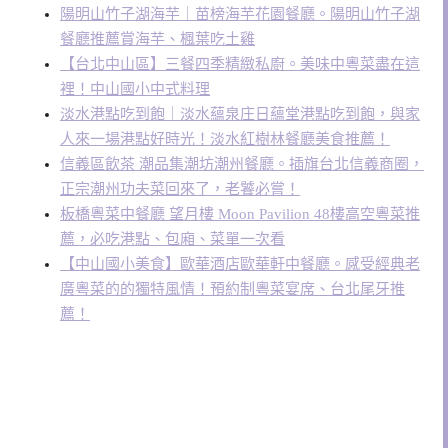
陽明山竹子湖海芋｜苗榜海芋花園餐廳。陽明山竹子湖
餐廳推薦賞海芋、楓葉吃土雞
【台北中山區】三餐四季精緻私廚。美味中粵菜盡在這
裡！中山國小中式料理
淡水港點吃到飽｜淡水蘊泉庄日蘊堂港點吃到飽，與家
人來一場港點好時光！淡水紅樹林餐廳美食推薦！
信義區飲茶 潮品集潮坊潮州餐廳。插旗台北信義商圈，
正宗潮州功夫菜回來了，老饕必嘗！
板橋粵菜中餐廳 望月樓 Moon Pavilion 48樓高空粵菜推
薦，必吃港點、包廂、菜單一次看
【中山國小美食】歐華酒店歐華軒中餐廳。感受經典老
廣粵菜的的獨特風情！預約制粵菜宴席、台北尾牙推
薦！