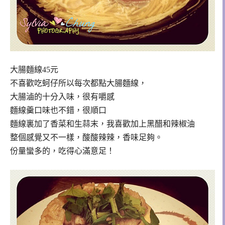
大腸麵線45元
不喜歡吃蚵仔所以每次都點大腸麵線，
大腸滷的十分入味，很有嚼感
麵線羹口味也不錯，很順口
麵線裏加了香菜和生蒜末，我喜歡加上黑醋和辣椒油
整個感覺又不一樣，酸酸辣辣，香味足夠。
份量蠻多的，吃得心滿意足！