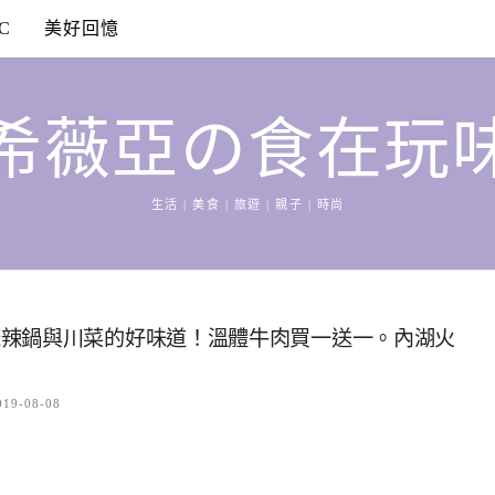
C
美好回憶
希薇亞の食在玩
生活 | 美食 | 旅遊 | 親子 | 時尚
麻辣鍋與川菜的好味道！溫體牛肉買一送一。內湖火
019-08-08