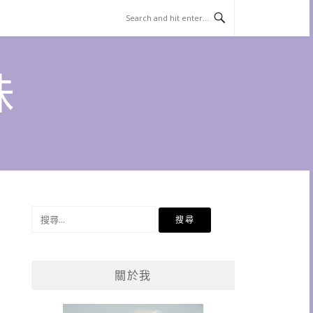
味
搜
尋
關
鍵
關於我
字: