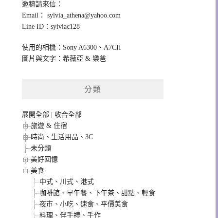
邀稿請來信：
Email：
sylvia_athena@yahoo.com
Line ID：sylviac128
使用的相機：Sony A6300、A7CII
圖片與文字：希薇亞 & 樂爸
分類
展開全部
|
收合全部
旅遊 & 住宿
時尚、生活用品、3C
未分類
美好回憶
美食
中式、川式、港式
咖啡館、早午餐、下午茶、甜點、輕食
夜市、小吃、速食、平價美食
料理、伴手禮、手作