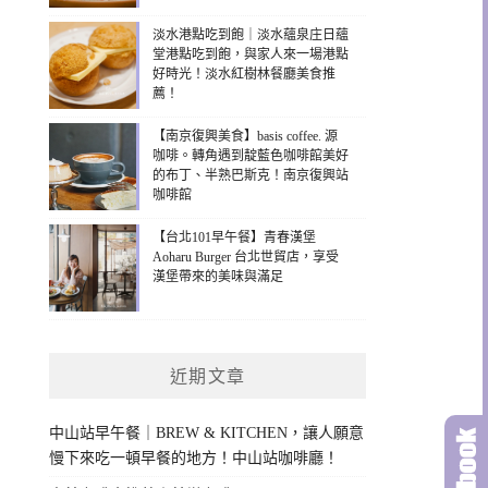
淡水港點吃到飽｜淡水蘊泉庄日蘊
堂港點吃到飽，與家人來一場港點
好時光！淡水紅樹林餐廳美食推
薦！
【南京復興美食】basis coffee. 源
咖啡。轉角遇到靛藍色咖啡館美好
的布丁、半熟巴斯克！南京復興站
咖啡館
【台北101早午餐】青春漢堡
Aoharu Burger 台北世貿店，享受
漢堡帶來的美味與滿足
近期文章
中山站早午餐｜BREW & KITCHEN，讓人願意
慢下來吃一頓早餐的地方！中山站咖啡廳！