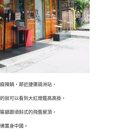
麻辣鍋，鄰近捷運葫洲站，
的就可以看到大紅燈籠高高掛，
匾額跟頃斜式的飛簷屋頂，
彿置身中國。