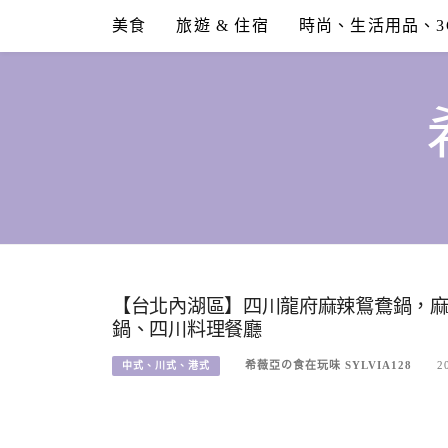
Skip
美食
旅遊 & 住宿
時尚、生活用品、3
to
content
【台北內湖區】四川龍府麻辣鴛鴦鍋，
鍋、四川料理餐廳
希薇亞の食在玩味 SYLVIA128
2
中式、川式、港式