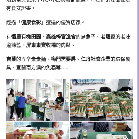
有食安證書，
經過「
健康食彩
」選過的優質店家。
有
悟農有機田園
、
高雄梓官漁會
的烏魚子、
老羅家
的老味
道辣醬、
屏東東寶牧場
的肉鬆、
吉菓
的五辛素素麵、
梅門需要房
、
仁舟社會企業
的環保餐
具、宜蘭南方澳的
魚霸
等…..