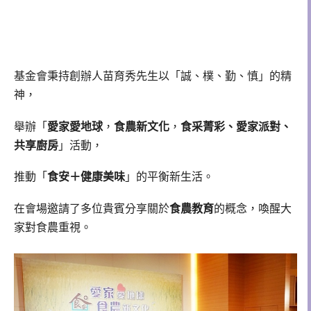
基金會秉持創辦人苗育秀先生以「誠、樸、勤、慎」的精
神，
舉辦「
愛家愛地球
，
食農新文化
，
食采菁彩、愛家派對、
共享廚房
」活動，
推動「
食安＋健康美味
」的平衡新生活。
在會場邀請了多位貴賓分享關於
食農教育
的概念，喚醒大
家對食農重視。