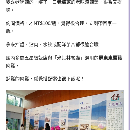
我喜歡吃辣的，嚐了一口
老羅家
的老味道辣醬，很香又提
味，
詢問價格，才NT$100/瓶，覺得很合理，立刻帶回家一
瓶，
拿來拌麵、沾肉、水餃或配洋芋片都很適合哦！
國內多間五星級飯店與「米其林餐廳」選用的
屏東東寶豬
肉鬆，
酥鬆的肉鬆，感覺搭配粥也很下飯呢！