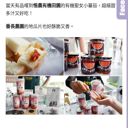
當天有品嚐到
悟農有機田園
的有機聖女小蕃茄，超級甜、
多汁又好吃！
番長農園
的地瓜片也好酥脆又香。