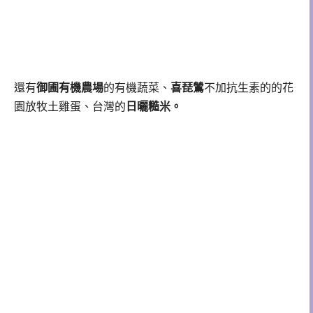
還有
御圃有機農場
的有機蔬菜、
喜琵鷥
不加抗生素的的花
園放牧土雞蛋、台灣的
日曬糙米
。