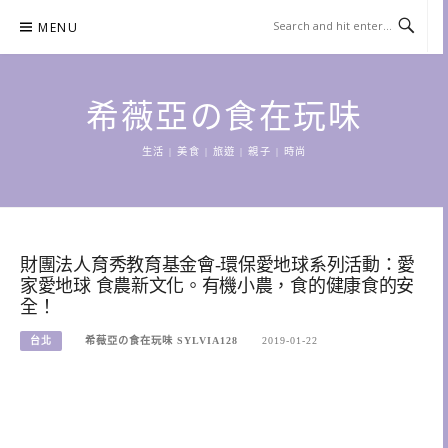
Skip
MENU
to
content
希薇亞の食在玩味
生活 | 美食 | 旅遊 | 親子 | 時尚
財團法人育秀教育基金會-環保愛地球系列活動：愛
家愛地球 食農新文化。有機小農，食的健康食的安
全！
台北
希薇亞の食在玩味 SYLVIA128
2019-01-22