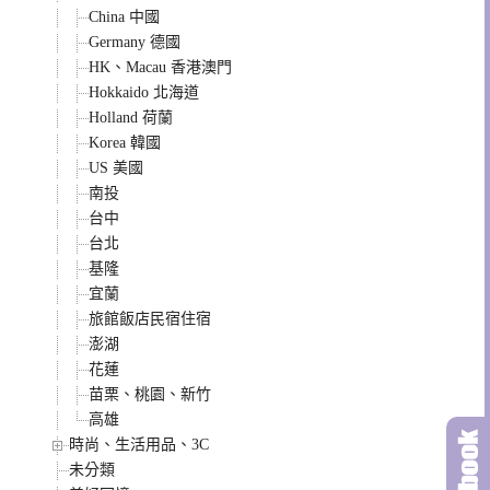
China 中國
Germany 德國
HK、Macau 香港澳門
Hokkaido 北海道
Holland 荷蘭
Korea 韓國
US 美國
南投
台中
台北
基隆
宜蘭
旅館飯店民宿住宿
澎湖
花蓮
苗栗、桃園、新竹
高雄
時尚、生活用品、3C
未分類