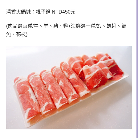
清香火鍋城：親子鍋 NTD450元
(肉品選兩種/牛、羊、豬、雞+海鮮選一種/蝦、蛤蜊、鯛
魚、花枝)