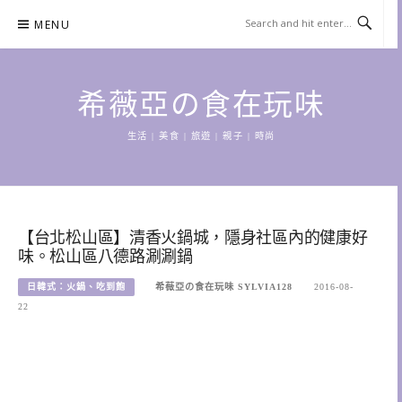
Skip
MENU
to
content
希薇亞の食在玩味
生活 | 美食 | 旅遊 | 親子 | 時尚
【台北松山區】清香火鍋城，隱身社區內的健康好
味。松山區八德路涮涮鍋
日韓式：火鍋、吃到飽
希薇亞の食在玩味 SYLVIA128
2016-08-
22