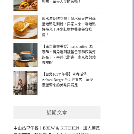
對味，享受舌尖的感動！
淡水港點吃到飽｜淡水蘊泉庄日蘊
堂港點吃到飽，與家人來一場港點
好時光！淡水紅樹林餐廳美食推
薦！
【南京復興美食】basis coffee. 源
咖啡。轉角遇到靛藍色咖啡館美好
的布丁、半熟巴斯克！南京復興站
咖啡館
【台北101早午餐】青春漢堡
Aoharu Burger 台北世貿店，享受
漢堡帶來的美味與滿足
近期文章
中山站早午餐｜BREW & KITCHEN，讓人願意