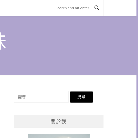
味
搜
尋
關
鍵
關於我
字: