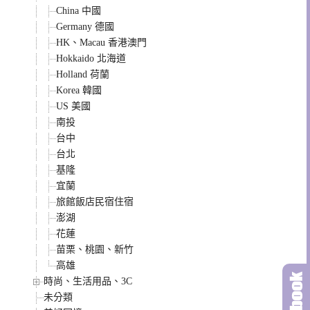
China 中國
Germany 德國
HK、Macau 香港澳門
Hokkaido 北海道
Holland 荷蘭
Korea 韓國
US 美國
南投
台中
台北
基隆
宜蘭
旅館飯店民宿住宿
澎湖
花蓮
苗栗、桃園、新竹
高雄
時尚、生活用品、3C
未分類