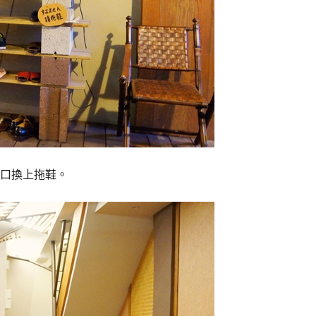
口換上拖鞋。