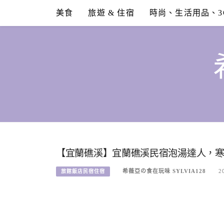
Skip
美食
旅遊 & 住宿
時尚、生活用品、3
to
content
【宜蘭礁溪】宜蘭礁溪民宿泡湯達人，
希薇亞の食在玩味 SYLVIA128
2
旅館飯店民宿住宿