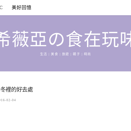
C
美好回憶
希薇亞の食在玩
生活 | 美食 | 旅遊 | 親子 | 時尚
寒冬裡的好去處
016-02-04