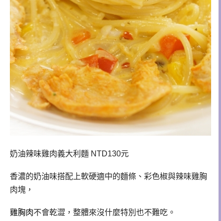
奶油辣味雞肉義大利麵 NTD130
元
香濃的奶油味搭配上軟硬適中的麵條、彩色椒與辣味雞胸
肉塊，
雞胸肉
不會乾澀，整體來沒什麼特別也不難吃
。