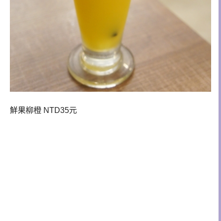
鮮果柳橙 NTD35
元