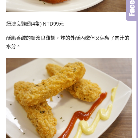
紐澳良雞翅(4隻) NTD99
元
酥脆香鹹的紐澳良雞翅，炸的外酥內嫩但又保留了肉汁的
水分。