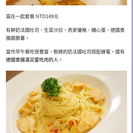
窩在一起套餐 NTD149
元
有鮮奶法國吐司、生菜沙拉、燕麥優格、糖心蛋、德國香
腸跟脆薯，
當作早午餐吃很豐富，軟綿的
奶法國吐司搭配蜂蜜，還有
德國香腸滿足愛吃肉的人
。