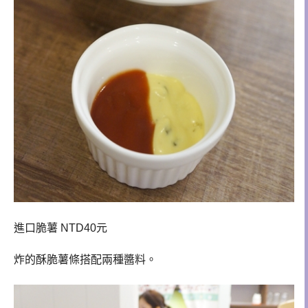
進口脆薯 NTD40元
炸的酥脆
薯條搭配
兩種醬料。