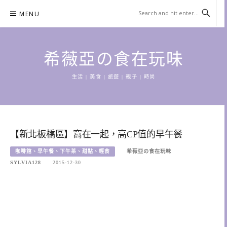
Skip
MENU
to
content
希薇亞の食在玩味
生活 | 美食 | 旅遊 | 親子 | 時尚
【新北板橋區】窩在一起，高CP值的早午餐
咖啡館、早午餐、下午茶、甜點、輕食
希薇亞の食在玩味
SYLVIA128
2015-12-30