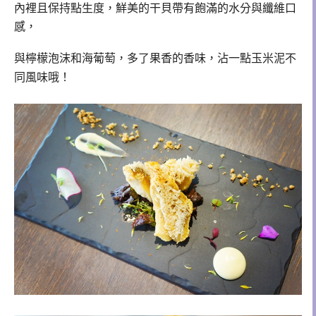
內裡且保持點生度，鮮美的
干貝
帶有飽滿的水分與纖維口
感，
與
檸檬泡沫
和
海葡萄，多了果香的香味，沾一點玉米泥不
同風味哦！