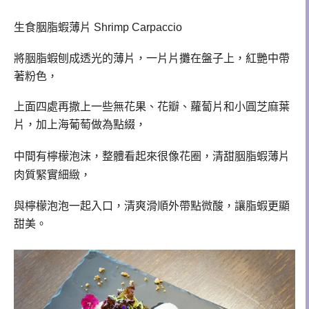
生食胭脂蝦薄片 Shrimp Carpaccio
將胭脂蝦刨成
透光的薄片，
一片片攤在盤子上，紅艷中帶
著粉色，
上面四處再撒上一些無花果、花瓣
、蘿蔔片
和小圓芝麻葉
片，加上海葡萄做為點綴，
中間有
檸檬泡沫
，
整體看起來很像花圈，清甜
胭脂蝦薄片
肉質緊實細緻，
與
檸檬泡泡一起入口，清爽
滑順外帶點微酸，讓
脂蝦
更顯
甜美。