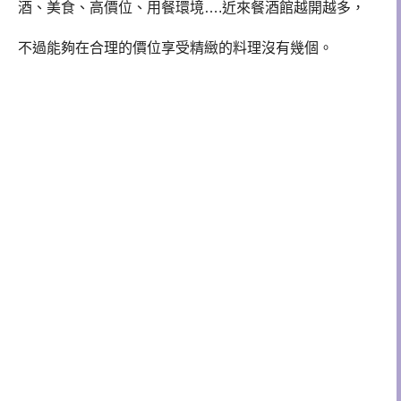
酒
、美食
、高價位
、用餐環境….近來
餐酒館越開越多，
不過能夠在合理的價位享受精緻的料理沒有幾個。