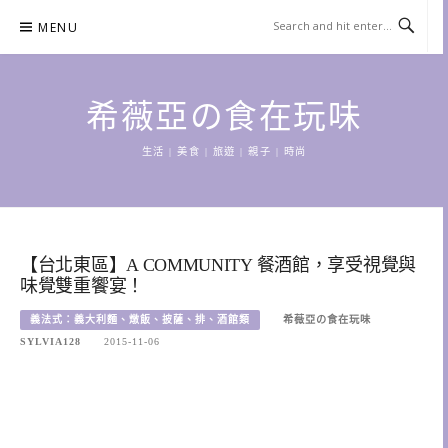
Skip
MENU
to
content
希薇亞の食在玩味
生活 | 美食 | 旅遊 | 親子 | 時尚
【台北東區】A COMMUNITY 餐酒館，享受視覺與
味覺雙重饗宴！
義法式：義大利麵、燉飯、披薩、排、酒館類
希薇亞の食在玩味
SYLVIA128
2015-11-06