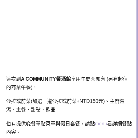
這次到
A COMMUNITY
餐酒館
享用午間套餐有 (另有超值
的商業午餐)，
沙拉或前菜(加選一道沙拉或前菜+NTD150元)
、
主廚濃
湯
、
主餐
、
甜點
、
飲品
也有提供晚餐單點菜單與假日套餐，請點
menu
看詳細餐點
內容。