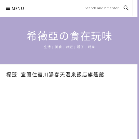
Skip
MENU
to
content
希薇亞の食在玩味
生活 | 美食 | 旅遊 | 親子 | 時尚
標籤:
宜蘭住宿川湯春天溫泉飯店旗艦館