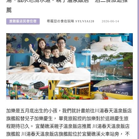
薦
旅館飯店民宿住宿
希薇亞の食在玩味 SYLVIA128
2026-06-14
加樂是五月底出生的小孩，我們就計畫前往川湯春天溫泉飯店
旗艦館替兒子加樂慶生， 畢竟旅館控的加樂對於這趟慶生旅
程期待已久。 宜蘭礁溪親子溫泉飯店推薦 川湯春天溫泉飯店
旗艦館 川湯春天溫泉飯店旗艦館位於宜蘭礁溪火車站旁， 不