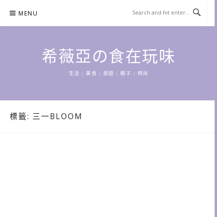
Skip
MENU
to
content
希薇亞の食在玩味
生活 | 美食 | 旅遊 | 親子 | 時尚
標籤:
三一BLOOM