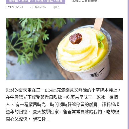
咖啡館、早午餐、下午茶、甜點、輕食
希薇亞の食在玩味
SYLVIA128
2016-07-25
1
炎炎的夏天坐在三一Bloom充滿綠意又靜謐的小庭院木凳上，
在午候陽光下感受著微風吹拂，吃著古早味三一乾冰－有情
人， 有一種懷舊時光，時間頓時靜謐停留的感覺，讓我想起
童年的回憶， 夏天放學回家，爸爸常常買冰給我們，吃的很
開心又涼快， 現在身…