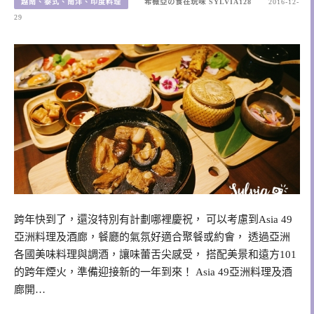
越南、泰式、南洋、印度料理
希薇亞の食在玩味 SYLVIA128
2016-12-
29
跨年快到了，還沒特別有計劃哪裡慶祝， 可以考慮到Asia 49
亞洲料理及酒廊，餐廳的氣氛好適合聚餐或約會， 透過亞洲
各國美味料理與調酒，讓味蕾舌尖感受， 搭配美景和遠方101
的跨年煙火，準備迎接新的一年到來！ Asia 49亞洲料理及酒
廊開…