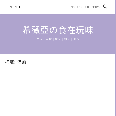
Skip
MENU
to
content
希薇亞の食在玩味
生活 | 美食 | 旅遊 | 親子 | 時尚
標籤:
酒廊