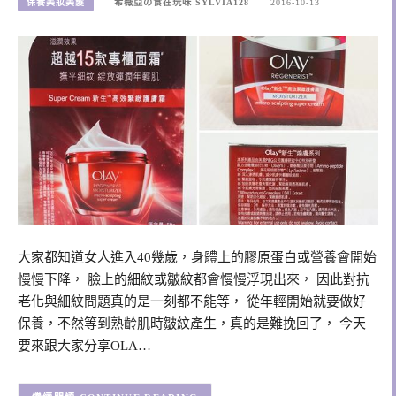
保養美妝美髮
希薇亞の食在玩味 SYLVIA128
2016-10-13
大家都知道女人進入40幾歲，身體上的膠原蛋白或營養會開始
慢慢下降， 臉上的細紋或皺紋都會慢慢浮現出來， 因此對抗
老化與細紋問題真的是一刻都不能等， 從年輕開始就要做好
保養，不然等到熟齡肌時皺紋產生，真的是難挽回了， 今天
要來跟大家分享OLA…