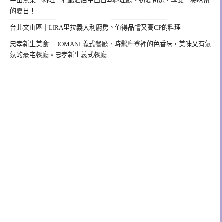
中山無菜單料理｜老爺酒店中山日本料理廳。初夏旬選，享受一場味蕾
的夏日！
台北文山區｜LIRA里拉義大利廚房。值得品嚐又高CP的料理
忠孝新生美食｜DOMANI 義式餐廳，時髦摩登裡的色香味，美味又有氣
氛的豪宅餐廳。忠孝新生義式餐廳