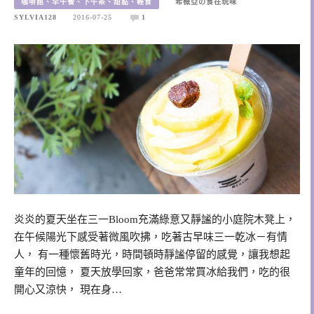
咖啡館、早午餐、下午茶、甜點、輕食
希薇亞の食在玩味
SYLVIA128
2016-07-25
1
炎炎的夏天坐在三一Bloom充滿綠意又靜謐的小庭院木凳上，
在午候陽光下感受著微風吹拂，吃著古早味三一乾冰－有情
人， 有一種懷舊時光，時間頓時靜謐停留的感覺，讓我想起
童年的回憶， 夏天放學回家，爸爸常常買冰給我們，吃的很
開心又涼快， 現在身…