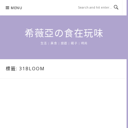
Skip
MENU
to
content
希薇亞の食在玩味
生活 | 美食 | 旅遊 | 親子 | 時尚
標籤:
31BLOOM