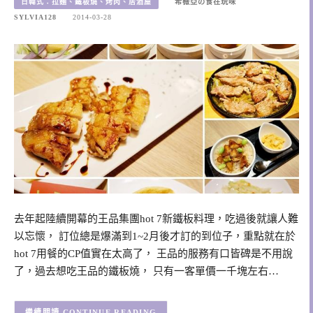
日韓式：拉麵、鐵板燒、烤肉、居酒屋
希薇亞の食在玩味
SYLVIA128
2014-03-28
去年起陸續開幕的王品集團hot 7新鐵板料理，吃過後就讓人難
以忘懷， 訂位總是爆滿到1~2月後才訂的到位子，重點就在於
hot 7用餐的CP值實在太高了， 王品的服務有口皆碑是不用說
了，過去想吃王品的鐵板燒， 只有一客單價一千塊左右…
CONTINUE READING