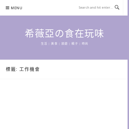
Skip
MENU
to
content
希薇亞の食在玩味
生活 | 美食 | 旅遊 | 親子 | 時尚
標籤:
工作機會