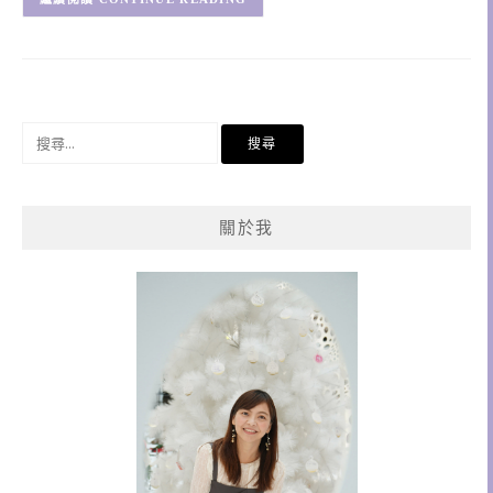
搜
尋
關
鍵
關於我
字: