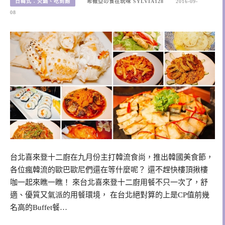
日韓式：火鍋、吃到飽
希薇亞の食在玩味 SYLVIA128
2016-09-
08
台北喜來登十二廚在九月份主打韓流食尚，推出韓國美食節，
各位瘋韓流的歐巴歐尼們還在等什麼呢？ 還不趕快樓頂揪樓
咖一起來瞧一瞧！ 來台北喜來登十二廚用餐不只一次了，舒
適、優質又氣派的用餐環境， 在台北絕對算的上是CP值前幾
名高的Buffet餐…