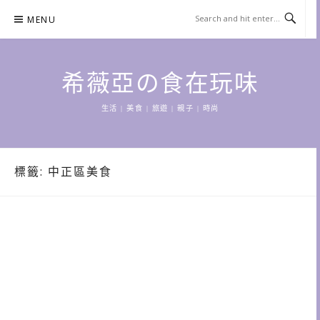
Skip
MENU
to
content
希薇亞の食在玩味
生活 | 美食 | 旅遊 | 親子 | 時尚
標籤:
中正區美食