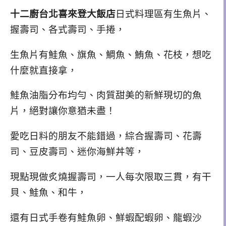
十二廚台北喜來登大飯店
日式料理區有生魚片、
握壽司、各式壽司、手捲，
生魚片有鮭魚、旗魚、鯛魚、鮪魚、花枝，想吃
什麼就直接拿，
鮭魚油脂分布均勻、肉質甜美的新鮮現切的魚
片，絕對讓你意猶未盡！
愛吃日料的朋友不能錯過，綜合握壽司
、花壽
司
、豆皮壽司
、迷你海鮮丼等，
現點現做炙燒握壽司，一人每次限取三貫，有干
貝、鮭魚、和牛，
還有日式手卷有鮭魚卵、鮮蝦配蝦卵、龍蝦沙