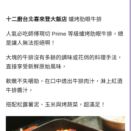
十二廚台北喜來登大飯店
爐烤肋眼牛排
人氣必吃師傅現切 Prime 等級爐烤肋眼牛排，總
是讓人無法拒絕啊！
大塊的牛排沒有多餘的調味或花俏的料理手法，
直接享受新鮮原始風味，
軟嫩不失嚼勁，在口中透出牛排肉汁，淋上紅酒
牛排醬汁，
搭配松露薯泥、玉米與烤蔬菜，超滿足！