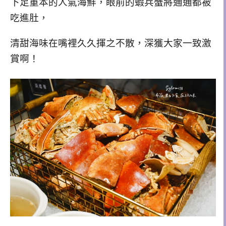
下足重本的人氣海鮮，眼前的蝦兵蟹將通通都被
吃進肚，
清甜海味在嘴裡久久揮之不散，深獲大家一致激
賞啊！