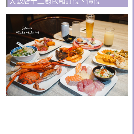
大飯店十二廚包廂訂位、價位