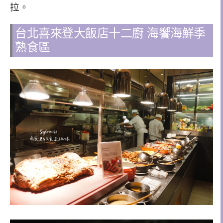
拉。
台北喜來登大飯店十二廚 海饗海鮮季
熟食區