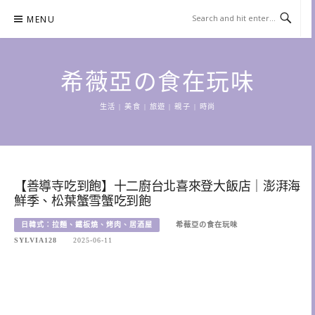
Skip
MENU
to
content
希薇亞の食在玩味
生活 | 美食 | 旅遊 | 親子 | 時尚
【善導寺吃到飽】十二廚台北喜來登大飯店｜澎湃海
鮮季、松葉蟹雪蟹吃到飽
日韓式：拉麵、鐵板燒、烤肉、居酒屋
希薇亞の食在玩味
SYLVIA128
2025-06-11