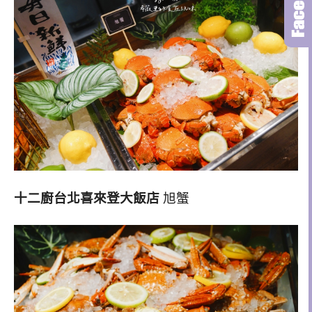
十二廚台北喜來登大飯店
旭蟹