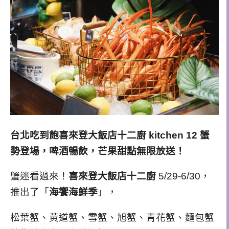
台北吃到飽喜來登大飯店十二廚 kitchen 12 蟹
勢登場，啤酒暢飲，芒果甜點無限放送！
蟹迷看過來！
喜來登大飯店十二廚
5/29-6/30，
推出了「
海饗
海鮮季
」
，
松葉蟹、黃道蟹、雪蟹、旭蟹、
青花蟹
、
麵包蟹