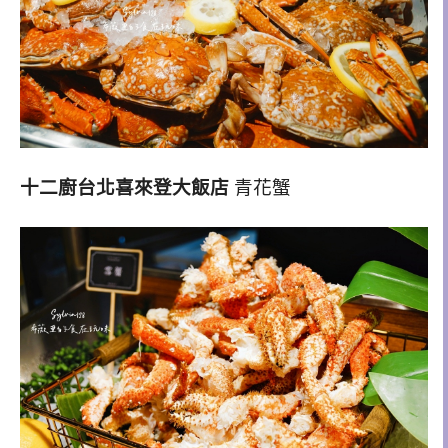
十二廚台北喜來登大飯店
青花蟹