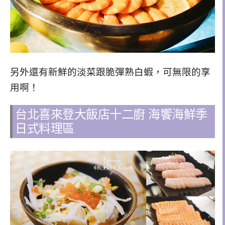
另外還有新鮮的淡菜跟脆彈熟白蝦，可無限的享
用啊！
台北喜來登大飯店十二廚 海饗海鮮季
日式料理區