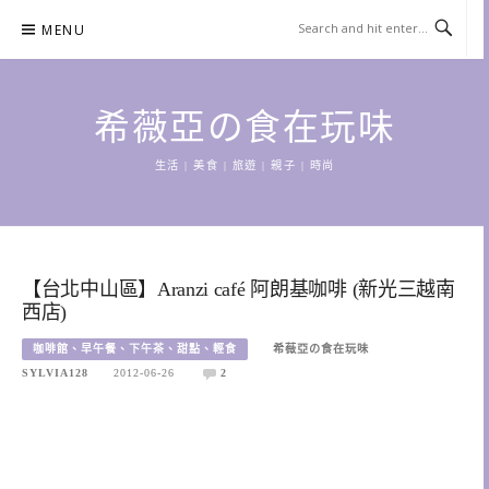
Skip
MENU
to
content
希薇亞の食在玩味
生活 | 美食 | 旅遊 | 親子 | 時尚
【台北中山區】Aranzi café 阿朗基咖啡 (新光三越南
西店)
咖啡館、早午餐、下午茶、甜點、輕食
希薇亞の食在玩味
SYLVIA128
2012-06-26
2