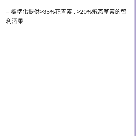
– 標準化提供>35%花青素 , >20%飛燕草素的智
利酒果