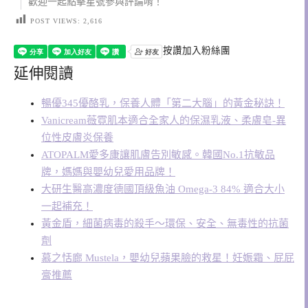
歡迎一起點擊星號參與評論唷！
POST VIEWS:
2,616
按讚加入粉絲團
延伸閱讀
暢優345優酪乳，保養人體「第二大腦」的黃金秘訣！
Vanicream薇霓肌本適合全家人的保濕乳液、柔膚皂-異
位性皮膚炎保養
ATOPALM愛多康讓肌膚告別敏感。韓國No.1抗敏品
牌，媽媽與嬰幼兒愛用品牌！
大研生醫高濃度德國頂級魚油 Omega-3 84% 適合大小
一起補充！
黃金盾，細菌病毒的殺手～環保、安全、無毒性的抗菌
劑
慕之恬廊 Mustela，嬰幼兒蘋果臉的救星！妊娠霜、屁屁
膏推薦