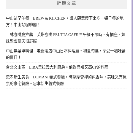
近期文章
中山站早午餐｜BREW & KITCHEN，讓人願意慢下來吃一頓早餐的地
方！中山站咖啡廳！
士林咖啡廳推薦｜芙塔咖啡 FRUTTA CAFE 早午餐不限時、有插座，姐
妹聚會聊天很舒服
中山無菜單料理｜老爺酒店中山日本料理廳。初夏旬選，享受一場味蕾
的夏日！
台北文山區｜LIRA里拉義大利廚房。值得品嚐又高CP的料理
忠孝新生美食｜DOMANI 義式餐廳，時髦摩登裡的色香味，美味又有氣
氛的豪宅餐廳。忠孝新生義式餐廳