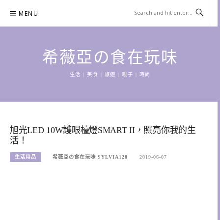
Skip
MENU
to
content
希薇亞の食在玩味
生活 | 美食 | 旅遊 | 親子 | 時尚
旭光LED 10W護眼檯燈SMART II，照亮你我的生
活！
生活用品
希薇亞の食在玩味 SYLVIA128
2019-06-07