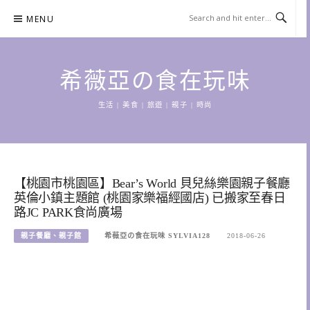
Skip
MENU
to
content
希薇亞の食在玩味
生活 | 美食 | 旅遊 | 親子 | 時尚
【桃園市桃園區】Bear’s World 貝兒絲樂園親子餐廳
英倫小鎮主題館 (桃園家樂福經國店) 已搬家至春日
路JC PARK食尚廣場
親子餐廳、親子館
希薇亞の食在玩味 SYLVIA128
2018-06-26