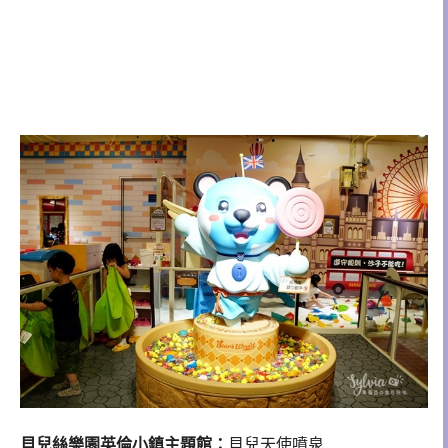
貝兒絲樂園英倫小鎮主題館：
貝兒天使噴泉