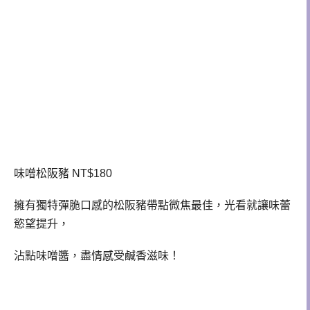
味噌松阪豬 NT$180
擁有獨特彈脆口感的松阪豬帶點微焦最佳，光看就讓味蕾
慾望提升，
沾點味噌醬，盡情感受鹹香滋味！