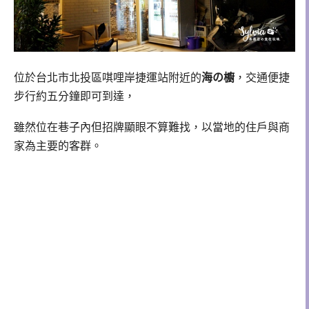
位於台北市北投區唭哩岸捷運站附近的
海の櫥
，交通便捷
步行約五分鐘即可到達，
雖然位在巷子內但招牌顯眼不算難找，以當地的住戶與商
家為主要的客群。