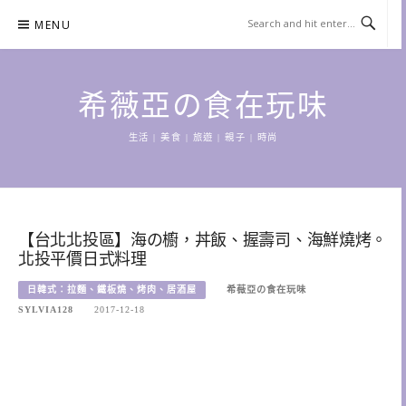
Skip
MENU
to
content
希薇亞の食在玩味
生活 | 美食 | 旅遊 | 親子 | 時尚
【台北北投區】海の櫥，丼飯、握壽司、海鮮燒烤。
北投平價日式料理
日韓式：拉麵、鐵板燒、烤肉、居酒屋
希薇亞の食在玩味
SYLVIA128
2017-12-18