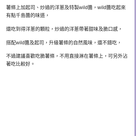
薯條上加起司、炒過的洋蔥及特製wild醬，wild
醬吃起來
有點千島醬的味道，
還吃到得洋蔥的顆粒，炒過的洋蔥帶著甜味及脆口感，
搭配wild醬及起司，升級薯條的自然風味，還不錯吃，
不過建議喜歡吃脆薯條，不用直接淋在薯條上，可另外沾
著吃比較好。