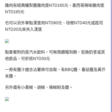
雞肉有經典鱷梨醬雞肉堡NTD165元，墨西哥辣味雞肉堡
NTD165元
也可以另外單點漢堡肉NTD60元、培根NTD40元或起司
NTD20元來夾入漢堡
點套餐附的是汽水飲料，可無限續喝到飽，若換奶昔或其
他飲品，可折抵NTD50元
一旁有醬汁適合沾薯條可自取，有BBQ醬、番茄醬及黃芥
末醬，
另外還有小黃椒、胡椒、辣椒粉及鹽。