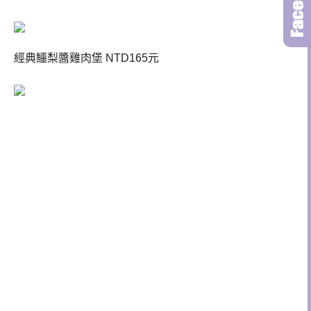
經典鱷梨醬雞肉堡 NTD165元