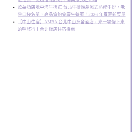
歐華酒店地中海牛排館 台北牛排推薦濕式熟成牛排，老
饕口袋名單，高品質約會慶生餐廳！2026 年春夏新菜單
【中山住宿】AMBA 台北中山意舍酒店，來一場慢下來
的輕旅行！台北飯店住宿推薦