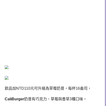
飲品加NTD110元可升級為草莓奶昔，每杯16盎司，
CaliBurger
奶昔有巧克力、草莓與香草3種口味，