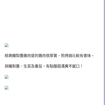
經典鱷梨醬雞肉堡的雞肉很厚實，煎烤過比較有香味，
與鱷梨醬、生菜及番茄，有點酸甜
清爽不
膩口！