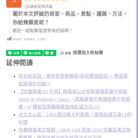
1位網友投票評論
關於本文評論的商家、商品、景點、議題、方法，
你給幾顆星呢？
歡迎一起點擊星號參與評論唷！
POST VIEWS:
5,303
按讚加入粉絲團
延伸閱讀
新北新莊區｜貴族世家鮮饌館(新莊體育館店)。豐富餐
點無限吃到飽～
【信義微風101牛排】微風南山史密斯華倫斯基牛排館
Smith & Wollensky Taipei ，惡魔最愛的美國經典牛排餐
廳。47樓高空景觀餐廳直接對望台北101
台北文山區｜LIRA里拉義大利廚房。值得品嚐又高CP的
料理
信義微風美式餐廳｜S&W Grill 菜單 2026 信義區美式餐
廳推薦，微風信義必吃牛排與法式吐司塔