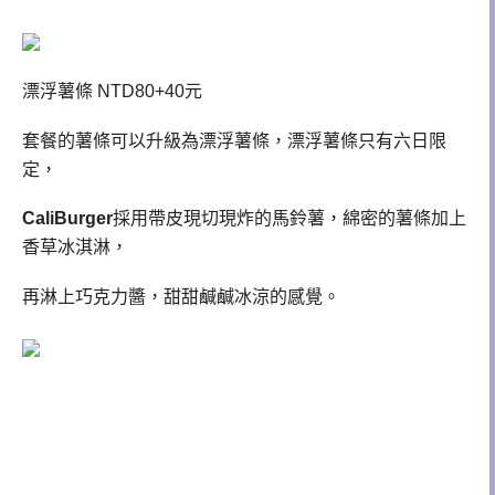
漂浮薯條 NTD80+40元
套餐的薯條可以升級為漂浮薯條，
漂浮薯條只有
六日限
定，
CaliBurger
採用帶皮現切現炸的馬鈴薯，綿密的薯條加上
香草冰淇淋，
再淋上巧克力醬，甜甜鹹鹹冰涼的感覺。