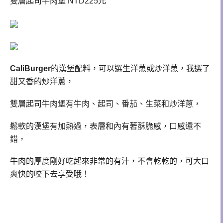
雙層起司牛肉堡 NTD225元
CaliBurger
的漢堡配料，可以選生洋葸或炒洋葸，我選了
甜又香的炒洋蔥，
雙層起司牛肉堡有牛肉、起司、番茄、生菜和炒洋蔥，
鬆軟的漢堡有加熱過，表層和內有著酥脆感，口感還不
錯，
牛肉的厚度剛好吃起來非常的有汁，不會乾乾的，可大口
爽快的咬下去享受哦！