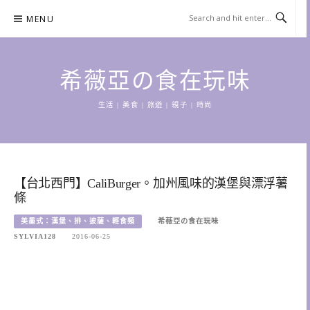
Skip
MENU
to
content
希薇亞の食在玩味
生活 | 美食 | 旅遊 | 親子 | 時尚
【台北西門】CaliBurger。加州風味的漢堡與漂浮薯
條
美墨式：漢堡、排、披薩、輕食類
希薇亞の食在玩味
SYLVIA128
2016-06-25