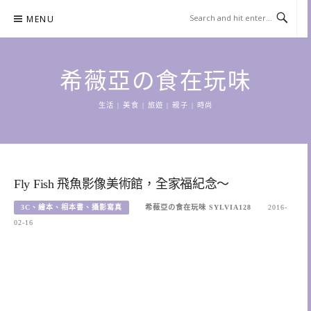
Skip
MENU
to
content
希薇亞の食在玩味
生活 | 美食 | 旅遊 | 親子 | 時尚
Fly Fish 飛魚影像美術館，全家福紀念～
3C、繪本、相本書、攝影寫真
希薇亞の食在玩味 SYLVIA128
2016-
02-16