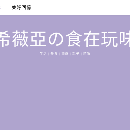
C
美好回憶
希薇亞の食在玩
生活 | 美食 | 旅遊 | 親子 | 時尚