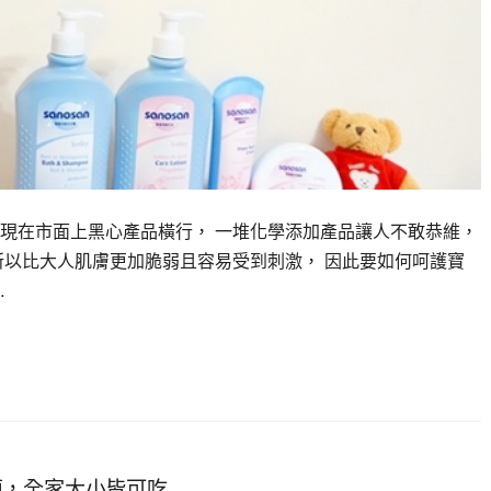
現在市面上黑心產品橫行， 一堆化學添加產品讓人不敢恭維，
所以比大人肌膚更加脆弱且容易受到刺激， 因此要如何呵護寶
…
菌，全家大小皆可吃