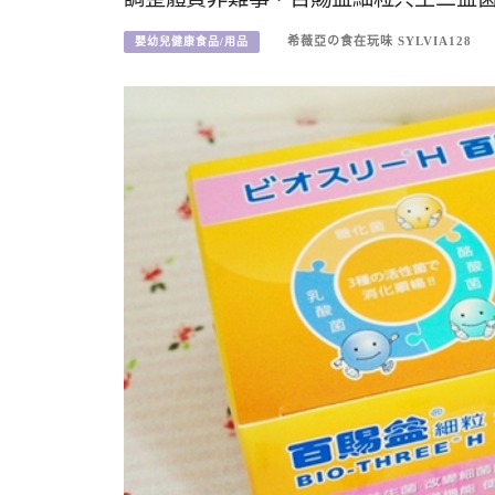
希薇亞の食在玩味 SYLVIA128
嬰幼兒健康食品/用品