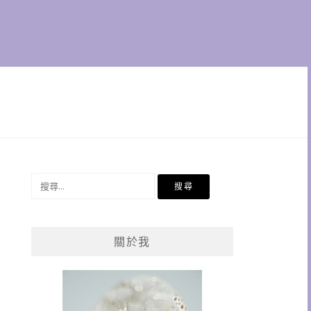
搜
尋
關
鍵
關於我
字: