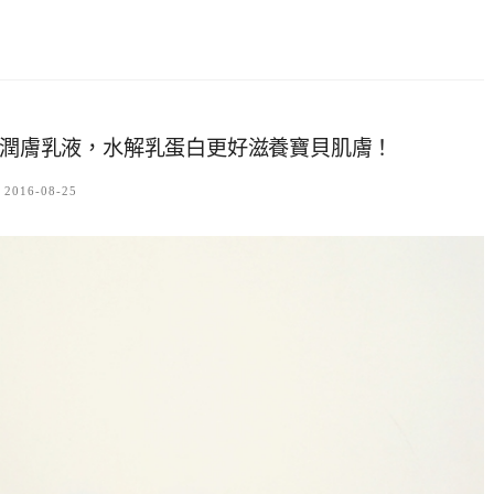
寶寶潤膚乳液，水解乳蛋白更好滋養寶貝肌膚！
2016-08-25