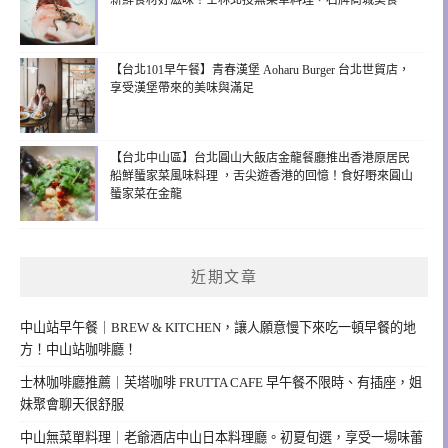
新鮮食材好滋味！士林北投無菜單料理，石牌商城美食
【台北101早午餐】青春漢堡 Aoharu Burger 台北世貿店，
享受漢堡帶來的美味與滿足
【台北中山區】台北圓山大飯店金龍餐廳推出香港原居民
船鮮蜑家菜風味料理 ，舌尖遊香港的回憶！食好嘢來圓山
蜑家菜在金龍
近期文章
中山站早午餐｜BREW & KITCHEN，讓人願意慢下來吃一頓早餐的地
方！中山站咖啡廳！
士林咖啡廳推薦｜芙塔咖啡 FRUTTA CAFE 早午餐不限時、有插座，姐
妹聚會聊天很舒服
中山無菜單料理｜老爺酒店中山日本料理廳。初夏旬選，享受一場味蕾