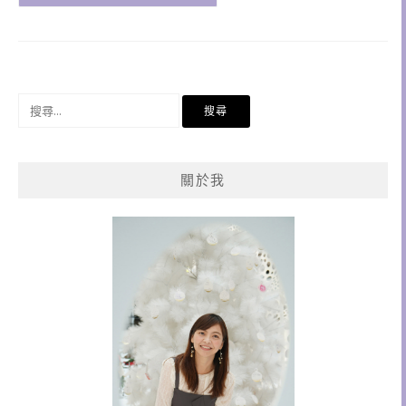
搜
尋
關
鍵
關於我
字: