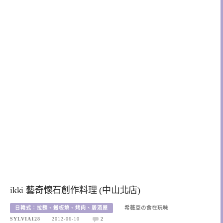
ikki 藝奇懷石創作料理 (中山北店)
日韓式：拉麵、鐵板燒、烤肉、居酒屋
希薇亞の食在玩味
SYLVIA128
2012-06-10
2