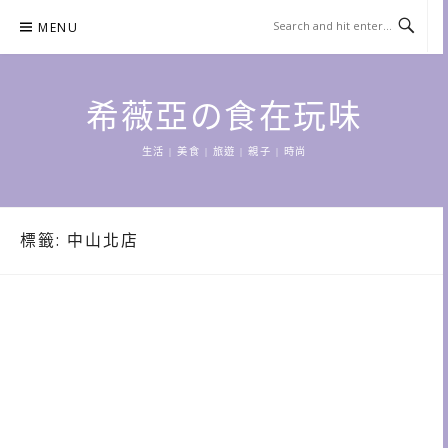
Skip
MENU
to
content
希薇亞の食在玩味
生活 | 美食 | 旅遊 | 親子 | 時尚
標籤:
中山北店