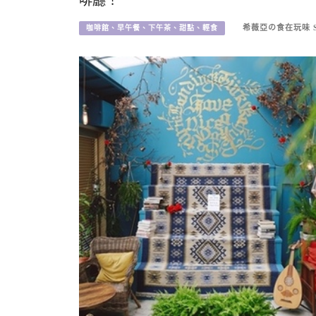
啡廳！
希薇亞の食在玩味 SY
咖啡館、早午餐、下午茶、甜點、輕食