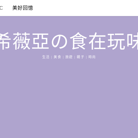
C
美好回憶
希薇亞の食在玩
生活 | 美食 | 旅遊 | 親子 | 時尚