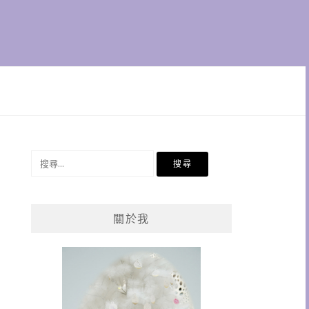
搜
尋
關
鍵
關於我
字: