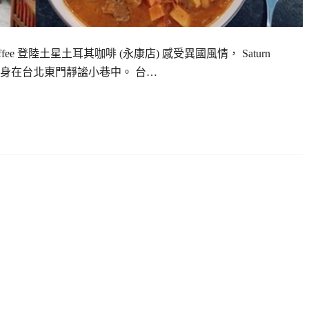
 Coffee 登陸土星土耳其咖啡 (永康店) 感受異國風情， Saturn
其咖啡， 隱身在台北東門靜謐小巷中。 台…