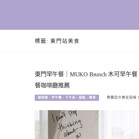
標籤:
東門站美食
東門早午餐｜MUKO Brunch 木可
餐咖啡廳推薦
希薇亞の食在玩味 SY
咖啡館、早午餐、下午茶、甜點、輕食