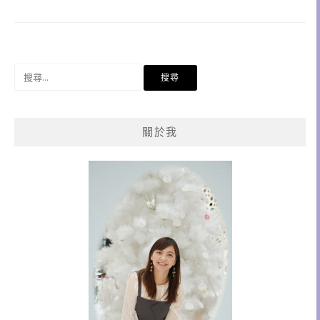
搜
尋
關
鍵
關於我
字: