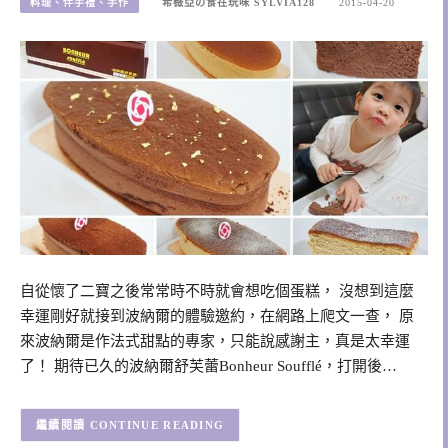
料理、伴手禮、手作
希薇亞の食在玩味 SYLVIA128
2015-04-20
自從懷了二寶之後常常時不時就會想吃個蛋糕， 沒想到這麼
幸運剛好就接到波納爾的體驗邀約，在網路上爬文一查， 原
來波納爾是作法式甜點的專家，只能說感謝主，真是太幸運
了！ 期待已久的波納爾舒芙蕾Bonheur Soufflé，打開後…
CONTINUE READING