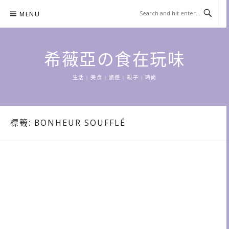
Skip
MENU
to
content
希薇亞の食在玩味
生活 | 美食 | 旅遊 | 親子 | 時尚
標籤:
BONHEUR SOUFFLÉ