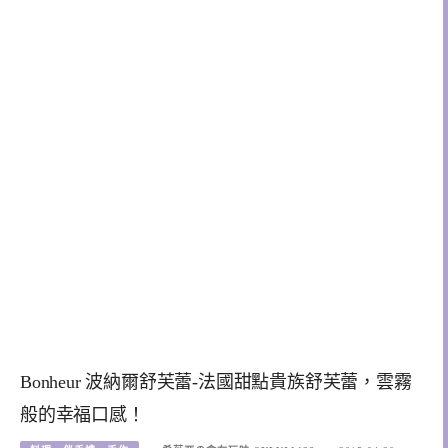
Bonheur 波納爾舒芙蕾-法國甜點貴族舒芙蕾，雲霧
般的幸福口感！