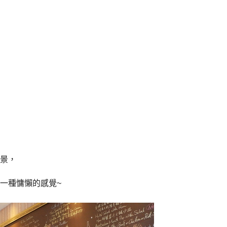
景，
一種慵懶的感覺~