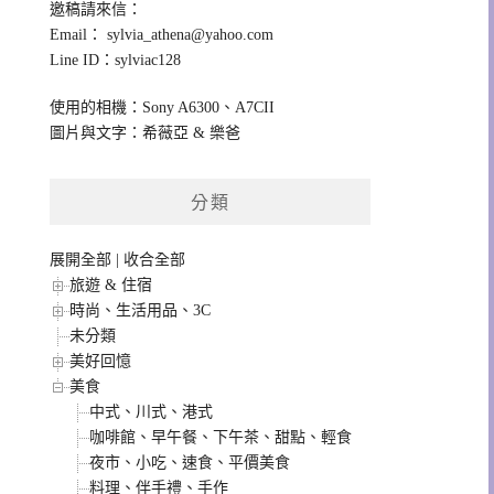
邀稿請來信：
Email：
sylvia_athena@yahoo.com
Line ID：sylviac128
使用的相機：Sony A6300、A7CII
圖片與文字：希薇亞 & 樂爸
分類
展開全部
|
收合全部
旅遊 & 住宿
時尚、生活用品、3C
未分類
美好回憶
美食
中式、川式、港式
咖啡館、早午餐、下午茶、甜點、輕食
夜市、小吃、速食、平價美食
料理、伴手禮、手作