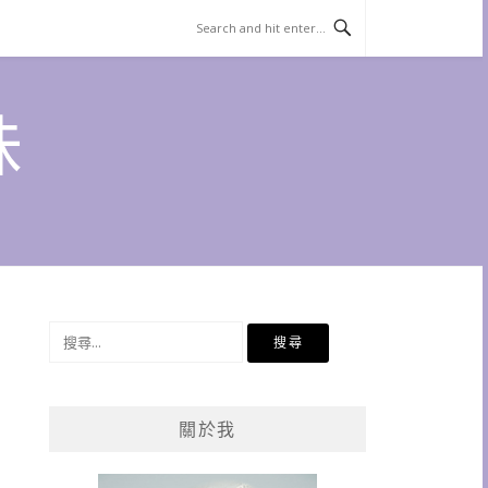
味
搜
尋
關
鍵
關於我
字: