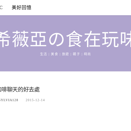
C
美好回憶
希薇亞の食在玩
生活 | 美食 | 旅遊 | 親子 | 時尚
和咖啡聊天的好去處
LVIA128
2015-12-14