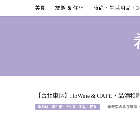
Skip
美食
旅遊 & 住宿
時尚、生活用品、3
to
content
【台北東區】HoWine & CAFE，品酒
希薇亞の食在玩味 SY
咖啡館、早午餐、下午茶、甜點、輕食