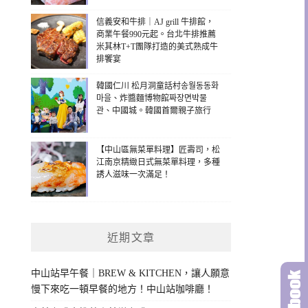
信義安和牛排｜AJ grill 牛排館，
商業午餐990元起。台北牛排推薦
米其林T+T團隊打造的美式熟成牛
排饗宴
韓國仁川 松月洞童話村송월동동화
마을、炸醬麵博物館짜장면박물
관、中國城。韓國首爾親子旅行
【中山區無菜單料理】匠壽司，松
江南京精緻日式無菜單料理，多種
誘人滋味一次滿足！
近期文章
中山站早午餐｜BREW & KITCHEN，讓人願意
慢下來吃一頓早餐的地方！中山站咖啡廳！