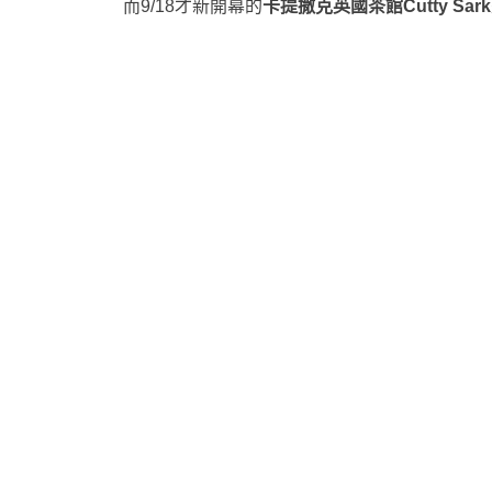
而9/18才新開幕的
卡提撒克英國茶館Cutty Sark