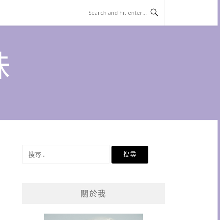
味
搜
尋
關
鍵
關於我
字: