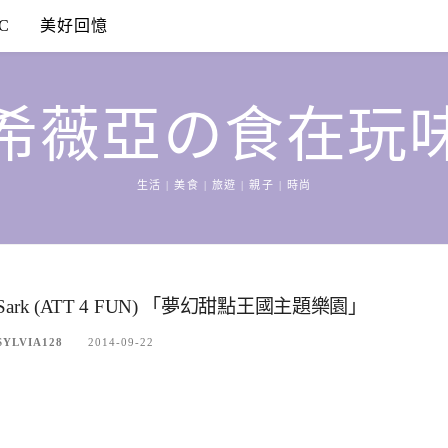
C
美好回憶
希薇亞の食在玩
生活 | 美食 | 旅遊 | 親子 | 時尚
rk (ATT 4 FUN) 「夢幻甜點王國主題樂園」
LVIA128
2014-09-22