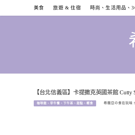
Skip
美食
旅遊 & 住宿
時尚、生活用品、3
to
content
【台北信義區】卡提撒克英國茶館 Cutty Sa
希薇亞の食在玩味 SY
咖啡館、早午餐、下午茶、甜點、輕食