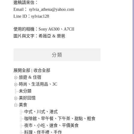
邀稿請來信：
Email：
sylvia_athena@yahoo.com
Line ID：sylviac128
使用的相機：Sony A6300、A7CII
圖片與文字：希薇亞 & 樂爸
分類
展開全部
|
收合全部
旅遊 & 住宿
時尚、生活用品、3C
未分類
美好回憶
美食
中式、川式、港式
咖啡館、早午餐、下午茶、甜點、輕食
夜市、小吃、速食、平價美食
料理、伴手禮、手作