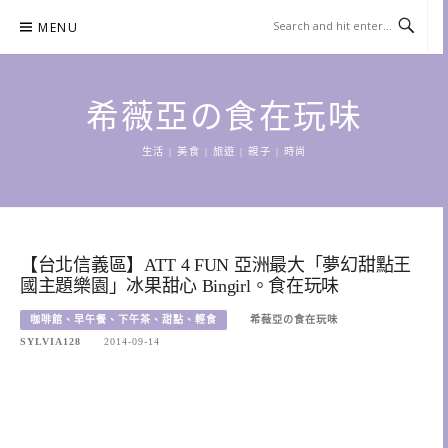
Skip
MENU
to
content
希薇亞の食在玩味
生活 | 美食 | 旅遊 | 親子 | 時尚
【台北信義區】ATT 4 FUN 亞洲最大「夢幻甜點王
國主題樂園」冰果甜心 Bingirl。食在玩味
咖啡館、早午餐、下午茶、甜點、輕食
希薇亞の食在玩味
SYLVIA128
2014-09-14