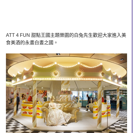
ATT 4 FUN 甜點王國主題樂園的白兔先生歡迎大家進入美
食美酒的永晝白晝之國。