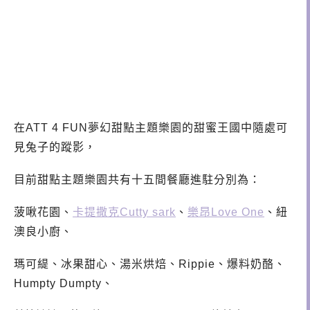
在ATT 4 FUN夢幻甜點主題樂園的甜蜜王國中隨處可
見兔子的蹤影，
目前甜點主題樂園共有十五間餐廳進駐分別為：
菠啾花園、
卡提撒克Cutty sark
、
樂昂Love One
、紐
澳良小廚、
瑪可緹、冰果甜心、
湯米烘焙、
Rippie、爆料奶酪、
Humpty Dumpty、